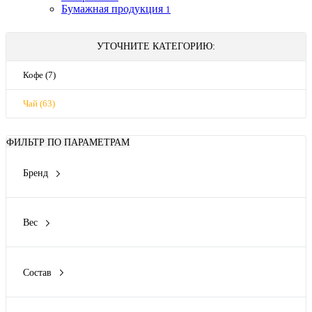
Бумажная продукция
1
УТОЧНИТЕ КАТЕГОРИЮ:
Кофе (7)
Чай (63)
ФИЛЬТР ПО ПАРАМЕТРАМ
Бренд
OREO
Вико
Вес
ЗООГУРМАН
1 кг
Мартин
0,4 кг
ПроХвост
Состав
0.085
Показать ещё 23
Говядина
0.35
Кролик