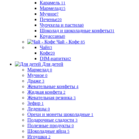
Карамель
11
Мармелад
15
Мучное
7
Печенье
20
Чурчхела и пастила
0
Шоколад и шоколадные конфеты
31
Круассаны
0
Чай - Кофе
85
Чай
63
Кофе
20
DIM-напитки
2
Для детей
Мармелад
0
Мучное
0
Драже
3
Жевательные конфеты
4
Жидкая конфета
2
Жевательная резинка
3
Зефир
1
Леденцы
0
Орехи и монеты шоколадные
1
Подарочные сладости
3
Полезные продукты
0
Шоколадные яйца
5
Игрушки
2