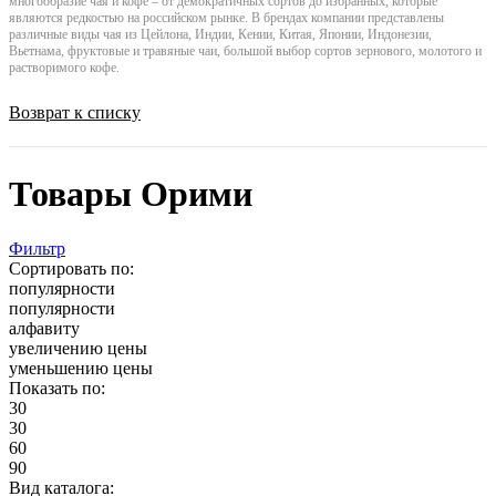
многообразие чая и кофе – от демократичных сортов до избранных, которые
являются редкостью на российском рынке. В брендах компании представлены
различные виды чая из Цейлона, Индии, Кении, Китая, Японии, Индонезии,
Вьетнама, фруктовые и травяные чаи, большой выбор сортов зернового, молотого и
растворимого кофе.
Возврат к списку
Товары Орими
Фильтр
Сортировать по:
популярности
популярности
алфавиту
увеличению цены
уменьшению цены
Показать по:
30
30
60
90
Вид каталога: