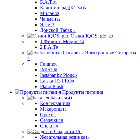
Б.А.Т.
31
Калининград(Б.Т.Ф)
6
Милано
8
Чапман
12
Эссе
13
Донской Табак
2
Стики IQOS, glo,
23
1.Филипп Моррис
14
2.Б.А.Т
9
Электронные Сигареты
0
Fummo
0
IMISTI
0
Instabar by Plong
0
Laiska H3 PRO
0
Planq Plus
0
Продукты питания
Бакалея
41
Консервация
0
Макароны
11
Орехи
1
Семечки
19
Снеки
10
Сладости
101
Жевательная резинка
17