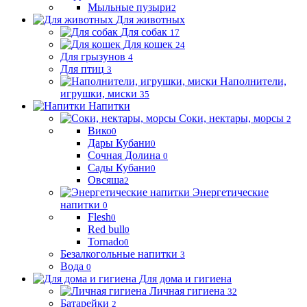
Мыльные пузыри
2
Для животных
Для собак
17
Для кошек
24
Для грызунов
4
Для птиц
3
Наполнители,
игрушки, миски
35
Напитки
Соки, нектары, морсы
2
Вико
0
Дары Кубани
0
Сочная Долина
0
Сады Кубани
0
Овсяша
2
Энергетические
напитки
0
Flesh
0
Red bull
0
Tornado
0
Безалкогольные напитки
3
Вода
0
Для дома и гигиена
Личная гигиена
32
Батарейки
2