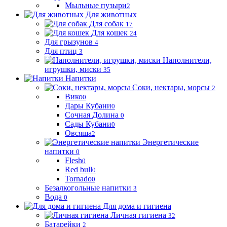
Мыльные пузыри
2
Для животных
Для собак
17
Для кошек
24
Для грызунов
4
Для птиц
3
Наполнители,
игрушки, миски
35
Напитки
Соки, нектары, морсы
2
Вико
0
Дары Кубани
0
Сочная Долина
0
Сады Кубани
0
Овсяша
2
Энергетические
напитки
0
Flesh
0
Red bull
0
Tornado
0
Безалкогольные напитки
3
Вода
0
Для дома и гигиена
Личная гигиена
32
Батарейки
2