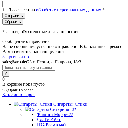
Я согласен на
обработку персональных данных.
*
*
- Поля, обязательные для заполнения
Сообщение отправлено
Ваше сообщение успешно отправлено. В ближайшее время с
Вами свяжется наш специалист
Закрыть окно
sales@arbalet23.ru
Леонида Лаврова, 18/3
0
В корзине
пока пусто
Оформить заказ
Каталог товаров
Сигареты, Стики
Сигареты
137
Филипп Моррис
33
Дж.Ти.Ай
31
ITG(Реемтсма)
0