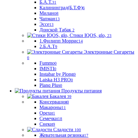
Б.А.Т.
31
Калининград(Б.Т.Ф)
6
Милано
8
Чапман
13
Эссе
13
Донской Табак
2
Стики IQOS, glo,
23
1.Филипп Моррис
14
2.Б.А.Т
9
Электронные Сигареты
0
Fummo
0
IMISTI
0
Instabar by Plong
0
Laiska H3 PRO
0
Planq Plus
0
Продукты питания
Бакалея
39
Консервация
0
Макароны
11
Орехи
1
Семечки
18
Снеки
9
Сладости
100
Жевательная резинка
17