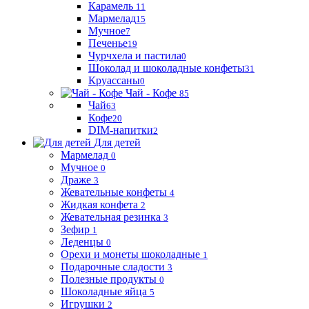
Карамель
11
Мармелад
15
Мучное
7
Печенье
19
Чурчхела и пастила
0
Шоколад и шоколадные конфеты
31
Круассаны
0
Чай - Кофе
85
Чай
63
Кофе
20
DIM-напитки
2
Для детей
Мармелад
0
Мучное
0
Драже
3
Жевательные конфеты
4
Жидкая конфета
2
Жевательная резинка
3
Зефир
1
Леденцы
0
Орехи и монеты шоколадные
1
Подарочные сладости
3
Полезные продукты
0
Шоколадные яйца
5
Игрушки
2