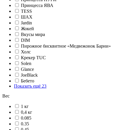
Принцесса ЯВА
TESS
ШАХ
Jardin
Жокей
Вкусы мира
DIM
Пирожное бисквитное «Медвежонок Барни»
Холс
Крекер TUC
Solen
Glance
JoeBlack
Бебето
Показать ещё 23
Вес
1 кг
0,4 кг
0.085
0.35
0.45