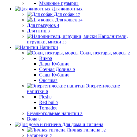
Мыльные пузыри
2
Для животных
Для собак
17
Для кошек
24
Для грызунов
4
Для птиц
3
Наполнители,
игрушки, миски
35
Напитки
Соки, нектары, морсы
2
Вико
0
Дары Кубани
0
Сочная Долина
0
Сады Кубани
0
Овсяша
2
Энергетические
напитки
0
Flesh
0
Red bull
0
Tornado
0
Безалкогольные напитки
3
Вода
0
Для дома и гигиена
Личная гигиена
32
Батарейки
2