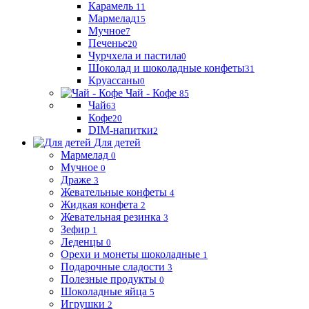
Карамель
11
Мармелад
15
Мучное
7
Печенье
20
Чурчхела и пастила
0
Шоколад и шоколадные конфеты
31
Круассаны
0
Чай - Кофе
85
Чай
63
Кофе
20
DIM-напитки
2
Для детей
Мармелад
0
Мучное
0
Драже
3
Жевательные конфеты
4
Жидкая конфета
2
Жевательная резинка
3
Зефир
1
Леденцы
0
Орехи и монеты шоколадные
1
Подарочные сладости
3
Полезные продукты
0
Шоколадные яйца
5
Игрушки
2