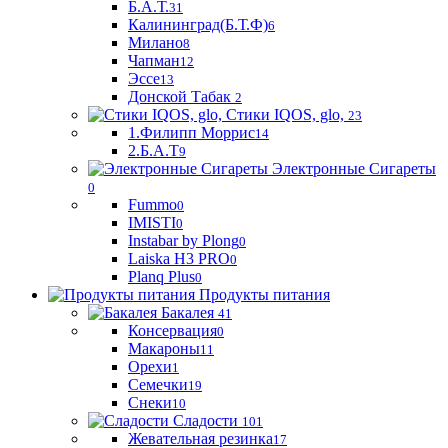
Б.А.Т.
31
Калининград(Б.Т.Ф)
6
Милано
8
Чапман
12
Эссе
13
Донской Табак
2
Стики IQOS, glo,
23
1.Филипп Моррис
14
2.Б.А.Т
9
Электронные Сигареты
0
Fummo
0
IMISTI
0
Instabar by Plong
0
Laiska H3 PRO
0
Planq Plus
0
Продукты питания
Бакалея
41
Консервация
0
Макароны
11
Орехи
1
Семечки
19
Снеки
10
Сладости
101
Жевательная резинка
17