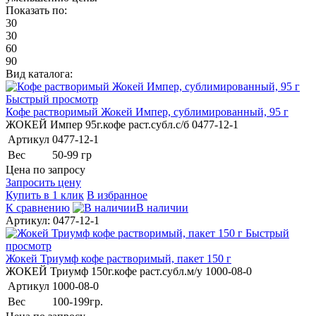
Показать по:
30
30
60
90
Вид каталога:
Быстрый просмотр
Кофе растворимый Жокей Импер, сублимированный, 95 г
ЖОКЕЙ Импер 95г.кофе раст.субл.с/б 0477-12-1
Артикул
0477-12-1
Вес
50-99 гр
Цена по запросу
Запросить цену
Купить в 1 клик
В избранное
К сравнению
В наличии
Артикул: 0477-12-1
Быстрый
просмотр
Жокей Триумф кофе растворимый, пакет 150 г
ЖОКЕЙ Триумф 150г.кофе раст.субл.м/у 1000-08-0
Артикул
1000-08-0
Вес
100-199гр.