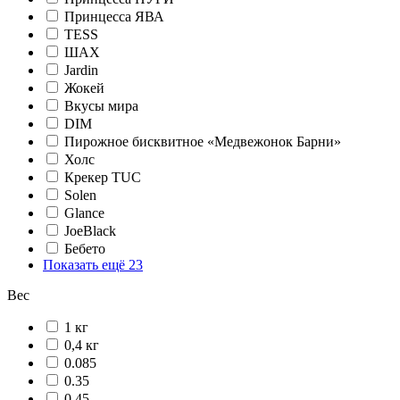
Принцесса ЯВА
TESS
ШАХ
Jardin
Жокей
Вкусы мира
DIM
Пирожное бисквитное «Медвежонок Барни»
Холс
Крекер TUC
Solen
Glance
JoeBlack
Бебето
Показать ещё 23
Вес
1 кг
0,4 кг
0.085
0.35
0.45