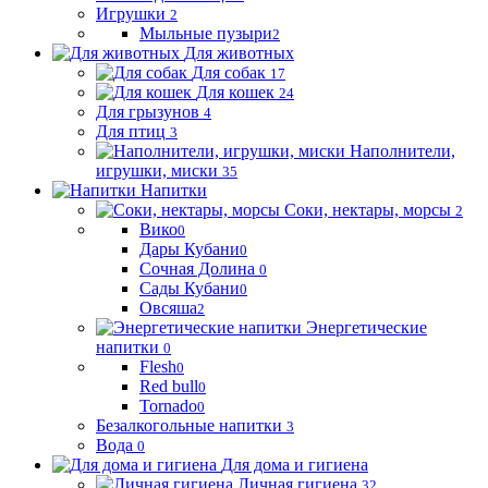
Игрушки
2
Мыльные пузыри
2
Для животных
Для собак
17
Для кошек
24
Для грызунов
4
Для птиц
3
Наполнители,
игрушки, миски
35
Напитки
Соки, нектары, морсы
2
Вико
0
Дары Кубани
0
Сочная Долина
0
Сады Кубани
0
Овсяша
2
Энергетические
напитки
0
Flesh
0
Red bull
0
Tornado
0
Безалкогольные напитки
3
Вода
0
Для дома и гигиена
Личная гигиена
32