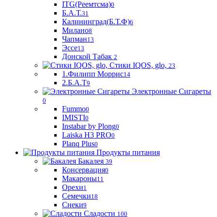
ITG(Реемтсма)
0
Б.А.Т.
31
Калининград(Б.Т.Ф)
6
Милано
8
Чапман
13
Эссе
13
Донской Табак
2
Стики IQOS, glo,
23
1.Филипп Моррис
14
2.Б.А.Т
9
Электронные Сигареты
0
Fummo
0
IMISTI
0
Instabar by Plong
0
Laiska H3 PRO
0
Planq Plus
0
Продукты питания
Бакалея
39
Консервация
0
Макароны
11
Орехи
1
Семечки
18
Снеки
9
Сладости
100