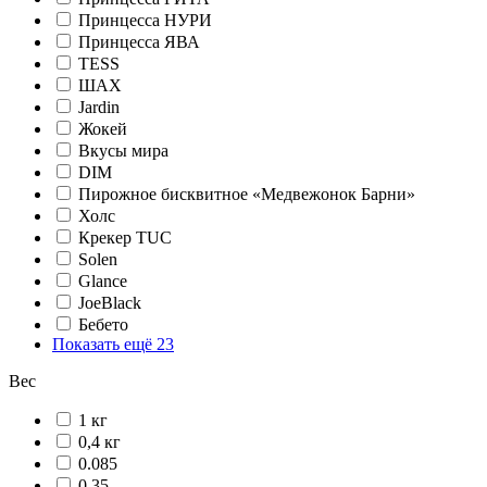
Принцесса НУРИ
Принцесса ЯВА
TESS
ШАХ
Jardin
Жокей
Вкусы мира
DIM
Пирожное бисквитное «Медвежонок Барни»
Холс
Крекер TUC
Solen
Glance
JoeBlack
Бебето
Показать ещё 23
Вес
1 кг
0,4 кг
0.085
0.35