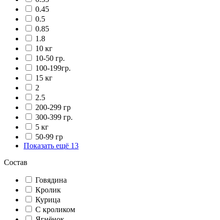
0.45
0.5
0.85
1.8
10 кг
10-50 гр.
100-199гр.
15 кг
2
2.5
200-299 гр
300-399 гр.
5 кг
50-99 гр
Показать ещё 13
Состав
Говядина
Кролик
Курица
С кроликом
Ягнёнок