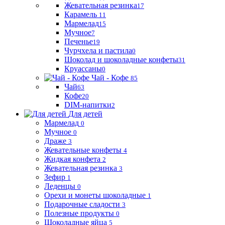
Жевательная резинка
17
Карамель
11
Мармелад
15
Мучное
7
Печенье
19
Чурчхела и пастила
0
Шоколад и шоколадные конфеты
31
Круассаны
0
Чай - Кофе
85
Чай
63
Кофе
20
DIM-напитки
2
Для детей
Мармелад
0
Мучное
0
Драже
3
Жевательные конфеты
4
Жидкая конфета
2
Жевательная резинка
3
Зефир
1
Леденцы
0
Орехи и монеты шоколадные
1
Подарочные сладости
3
Полезные продукты
0
Шоколадные яйца
5