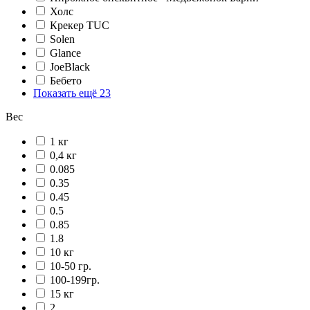
Холс
Крекер TUC
Solen
Glance
JoeBlack
Бебето
Показать ещё 23
Вес
1 кг
0,4 кг
0.085
0.35
0.45
0.5
0.85
1.8
10 кг
10-50 гр.
100-199гр.
15 кг
2