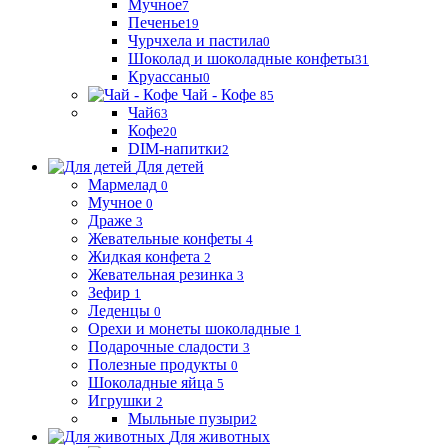
Мучное
7
Печенье
19
Чурчхела и пастила
0
Шоколад и шоколадные конфеты
31
Круассаны
0
Чай - Кофе
85
Чай
63
Кофе
20
DIM-напитки
2
Для детей
Мармелад
0
Мучное
0
Драже
3
Жевательные конфеты
4
Жидкая конфета
2
Жевательная резинка
3
Зефир
1
Леденцы
0
Орехи и монеты шоколадные
1
Подарочные сладости
3
Полезные продукты
0
Шоколадные яйца
5
Игрушки
2
Мыльные пузыри
2
Для животных