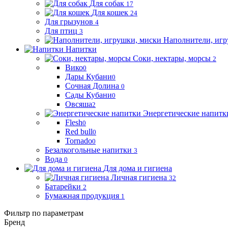
Для собак
17
Для кошек
24
Для грызунов
4
Для птиц
3
Наполнители, игр
Напитки
Соки, нектары, морсы
2
Вико
0
Дары Кубани
0
Сочная Долина
0
Сады Кубани
0
Овсяша
2
Энергетические напитк
Flesh
0
Red bull
0
Tornado
0
Безалкогольные напитки
3
Вода
0
Для дома и гигиена
Личная гигиена
32
Батарейки
2
Бумажная продукция
1
Фильтр по параметрам
Бренд