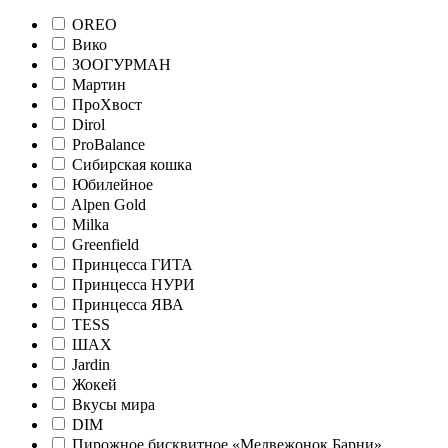
OREO
Вико
ЗООГУРМАН
Мартин
ПроХвост
Dirol
ProBalance
Сибирская кошка
Юбилейное
Alpen Gold
Milka
Greenfield
Принцесса ГИТА
Принцесса НУРИ
Принцесса ЯВА
TESS
ШАХ
Jardin
Жокей
Вкусы мира
DIM
Пирожное бисквитное «Медвежонок Барни»