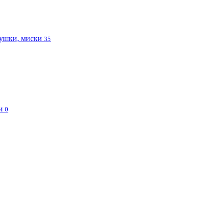
ушки, миски
35
и
0