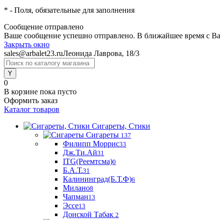
*
- Поля, обязательные для заполнения
Сообщение отправлено
Ваше сообщение успешно отправлено. В ближайшее время с Ва
Закрыть окно
sales@arbalet23.ru
Леонида Лаврова, 18/3
0
В корзине
пока пусто
Оформить заказ
Каталог товаров
Сигареты, Стики
Сигареты
137
Филипп Моррис
33
Дж.Ти.Ай
31
ITG(Реемтсма)
0
Б.А.Т.
31
Калининград(Б.Т.Ф)
6
Милано
8
Чапман
13
Эссе
13
Донской Табак
2