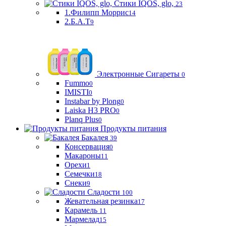
Стики IQOS, glo,
23
1.Филипп Моррис
14
2.Б.А.Т
9
Электронные Сигареты
0
Fummo
0
IMISTI
0
Instabar by Plong
0
Laiska H3 PRO
0
Planq Plus
0
Продукты питания
Бакалея
39
Консервация
0
Макароны
11
Орехи
1
Семечки
18
Снеки
9
Сладости
100
Жевательная резинка
17
Карамель
11
Мармелад
15