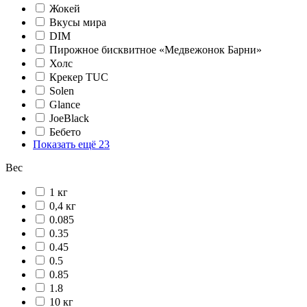
Жокей
Вкусы мира
DIM
Пирожное бисквитное «Медвежонок Барни»
Холс
Крекер TUC
Solen
Glance
JoeBlack
Бебето
Показать ещё 23
Вес
1 кг
0,4 кг
0.085
0.35
0.45
0.5
0.85
1.8
10 кг