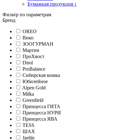
Бумажная продукция
1
Фильтр по параметрам
Бренд
OREO
Вико
ЗООГУРМАН
Мартин
ПроХвост
Dirol
ProBalance
Сибирская кошка
Юбилейное
Alpen Gold
Milka
Greenfield
Принцесса ГИТА
Принцесса НУРИ
Принцесса ЯВА
TESS
ШАХ
Jardin