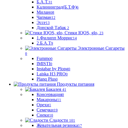
Б.А.Т.
31
Калининград(Б.Т.Ф)
6
Милано
8
Чапман
12
Эссе
13
Донской Табак
2
Стики IQOS, glo,
23
1.Филипп Моррис
14
2.Б.А.Т
9
Электронные Сигареты
0
Fummo
0
IMISTI
0
Instabar by Plong
0
Laiska H3 PRO
0
Planq Plus
0
Продукты питания
Бакалея
41
Консервация
0
Макароны
11
Орехи
1
Семечки
19
Снеки
10
Сладости
101
Жевательная резинка
17