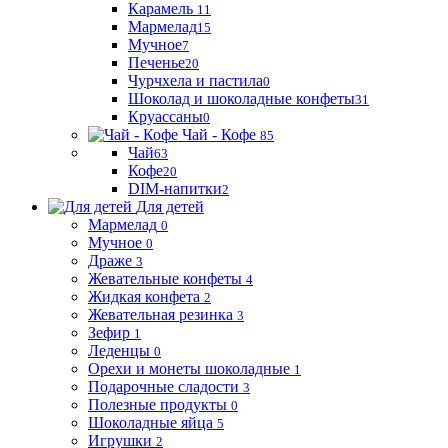
Карамель
11
Мармелад
15
Мучное
7
Печенье
20
Чурчхела и пастила
0
Шоколад и шоколадные конфеты
31
Круассаны
0
Чай - Кофе
85
Чай
63
Кофе
20
DIM-напитки
2
Для детей
Мармелад
0
Мучное
0
Драже
3
Жевательные конфеты
4
Жидкая конфета
2
Жевательная резинка
3
Зефир
1
Леденцы
0
Орехи и монеты шоколадные
1
Подарочные сладости
3
Полезные продукты
0
Шоколадные яйца
5
Игрушки
2