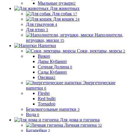
Мыльные пузыри
2
Для животных
Для собак
17
Для кошек
24
Для грызунов
4
Для птиц
3
Наполнители,
игрушки, миски
35
Напитки
Соки, нектары, морсы
2
Вико
0
Дары Кубани
0
Сочная Долина
0
Сады Кубани
0
Овсяша
2
Энергетические
напитки
0
Flesh
0
Red bull
0
Tornado
0
Безалкогольные напитки
3
Вода
0
Для дома и гигиена
Личная гигиена
32
Батарейки
2