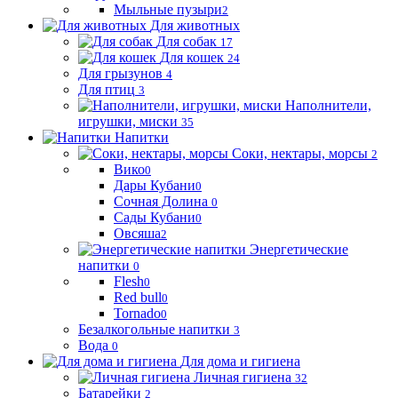
Мыльные пузыри
2
Для животных
Для собак
17
Для кошек
24
Для грызунов
4
Для птиц
3
Наполнители,
игрушки, миски
35
Напитки
Соки, нектары, морсы
2
Вико
0
Дары Кубани
0
Сочная Долина
0
Сады Кубани
0
Овсяша
2
Энергетические
напитки
0
Flesh
0
Red bull
0
Tornado
0
Безалкогольные напитки
3
Вода
0
Для дома и гигиена
Личная гигиена
32
Батарейки
2