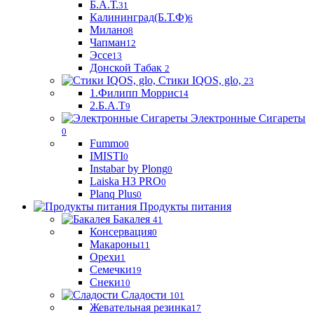
Б.А.Т.
31
Калининград(Б.Т.Ф)
6
Милано
8
Чапман
12
Эссе
13
Донской Табак
2
Стики IQOS, glo,
23
1.Филипп Моррис
14
2.Б.А.Т
9
Электронные Сигареты
0
Fummo
0
IMISTI
0
Instabar by Plong
0
Laiska H3 PRO
0
Planq Plus
0
Продукты питания
Бакалея
41
Консервация
0
Макароны
11
Орехи
1
Семечки
19
Снеки
10
Сладости
101
Жевательная резинка
17