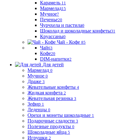
Карамель
11
Мармелад
15
Мучное
7
Печенье
20
Чурчхела и пастила
0
Шоколад и шоколадные конфеты
31
Круассаны
0
Чай - Кофе
85
Чай
63
Кофе
20
DIM-напитки
2
Для детей
Мармелад
0
Мучное
0
Драже
3
Жевательные конфеты
4
Жидкая конфета
2
Жевательная резинка
3
Зефир
1
Леденцы
0
Орехи и монеты шоколадные
1
Подарочные сладости
3
Полезные продукты
0
Шоколадные яйца
5
Игрушки
2