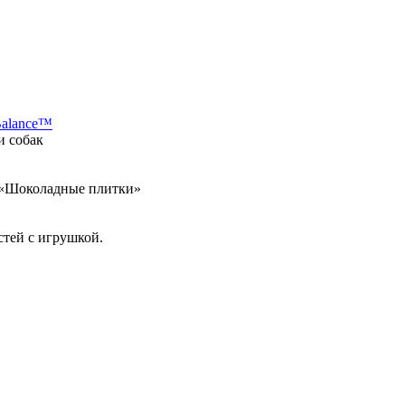
Balance™
и собак
а «Шоколадные плитки»
стей с игрушкой.