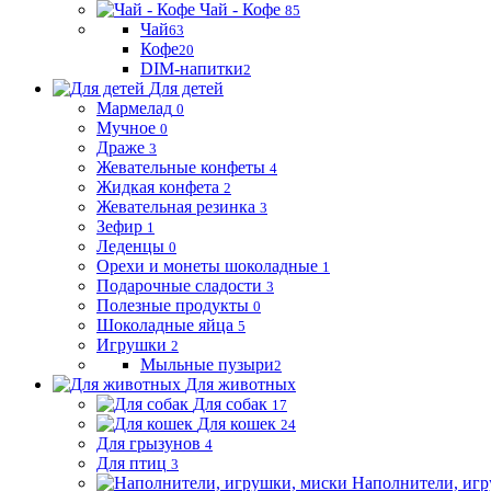
Чай - Кофе
85
Чай
63
Кофе
20
DIM-напитки
2
Для детей
Мармелад
0
Мучное
0
Драже
3
Жевательные конфеты
4
Жидкая конфета
2
Жевательная резинка
3
Зефир
1
Леденцы
0
Орехи и монеты шоколадные
1
Подарочные сладости
3
Полезные продукты
0
Шоколадные яйца
5
Игрушки
2
Мыльные пузыри
2
Для животных
Для собак
17
Для кошек
24
Для грызунов
4
Для птиц
3
Наполнители, игр