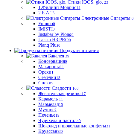
Стики IQOS, glo,
23
1.Филипп Моррис
14
2.Б.А.Т
9
Электронные Сигареты
0
Fummo
0
IMISTI
0
Instabar by Plong
0
Laiska H3 PRO
0
Planq Plus
0
Продукты питания
Бакалея
39
Консервация
0
Макароны
11
Орехи
1
Семечки
18
Снеки
9
Сладости
100
Жевательная резинка
17
Карамель
11
Мармелад
15
Мучное
7
Печенье
19
Чурчхела и пастила
0
Шоколад и шоколадные конфеты
31
Круассаны
0