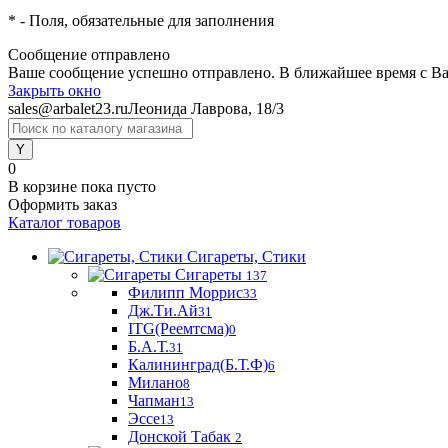
*
- Поля, обязательные для заполнения
Сообщение отправлено
Ваше сообщение успешно отправлено. В ближайшее время с Ва
Закрыть окно
sales@arbalet23.ru
Леонида Лаврова, 18/3
0
В корзине
пока пусто
Оформить заказ
Каталог товаров
Сигареты, Стики
Сигареты
137
Филипп Моррис
33
Дж.Ти.Ай
31
ITG(Реемтсма)
0
Б.А.Т.
31
Калининград(Б.Т.Ф)
6
Милано
8
Чапман
13
Эссе
13
Донской Табак
2