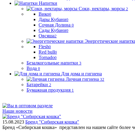
Напитки
Соки, нектары, морсы
2
Вико
0
Дары Кубани
0
Сочная Долина
0
Сады Кубани
0
Овсяша
2
Энергетические напитк
Flesh
0
Red bull
0
Tornado
0
Безалкогольные напитки
3
Вода
0
Для дома и гигиена
Личная гигиена
32
Батарейки
2
Бумажная продукция
1
Наши новости
15.08.2023
Бренд "Сибирская кошка"
Бренд «Сибирская кошка» представлен на нашем сайте более 