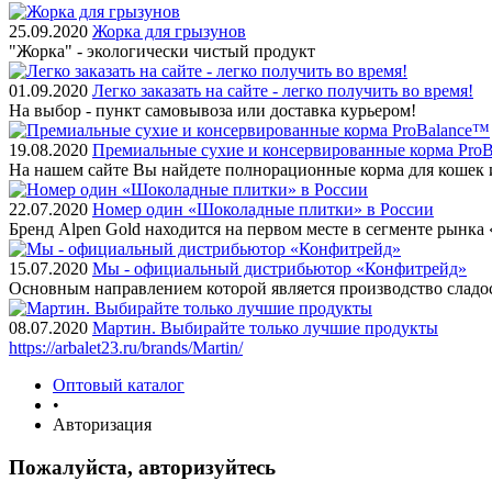
25.09.2020
Жорка для грызунов
"Жорка" - экологически чистый продукт
01.09.2020
Легко заказать на сайте - легко получить во время!
На выбор - пункт самовывоза или доставка курьером!
19.08.2020
Премиальные сухие и консервированные корма Pro
На нашем сайте Вы найдете полнорационные корма для кошек 
22.07.2020
Номер один «Шоколадные плитки» в России
Бренд Alpen Gold находится на первом месте в сегменте рынк
15.07.2020
Мы - официальный дистрибьютор «Конфитрейд»
Основным направлением которой является производство сладо
08.07.2020
Мартин. Выбирайте только лучшие продукты
https://arbalet23.ru/brands/Martin/
Оптовый каталог
•
Авторизация
Пожалуйста, авторизуйтесь