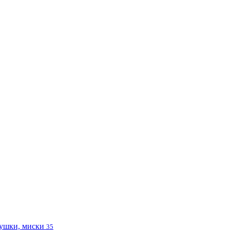
ушки, миски
35