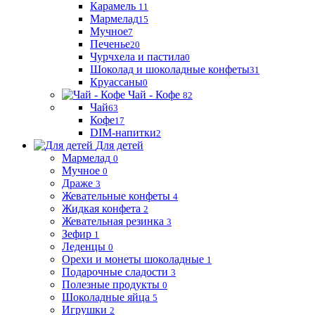
Карамель
11
Мармелад
15
Мучное
7
Печенье
20
Чурчхела и пастила
0
Шоколад и шоколадные конфеты
31
Круассаны
0
Чай - Кофе
82
Чай
63
Кофе
17
DIM-напитки
2
Для детей
Мармелад
0
Мучное
0
Драже
3
Жевательные конфеты
4
Жидкая конфета
2
Жевательная резинка
3
Зефир
1
Леденцы
0
Орехи и монеты шоколадные
1
Подарочные сладости
3
Полезные продукты
0
Шоколадные яйца
5
Игрушки
2