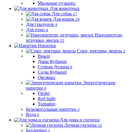
Мыльные пузыри
2
Для животных
Для собак
17
Для кошек
24
Для грызунов
4
Для птиц
4
Наполнители,
игрушки, миски
35
Напитки
Соки, нектары, морсы
2
Вико
0
Дары Кубани
0
Сочная Долина
0
Сады Кубани
0
Овсяша
2
Энергетические
напитки
0
Flesh
0
Red bull
0
Tornado
0
Безалкогольные напитки
3
Вода
0
Для дома и гигиена
Личная гигиена
32
Батарейки
2