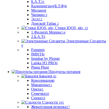
Б.А.Т.
31
Калининград(Б.Т.Ф)
6
Милано
8
Чапман
13
Эссе
12
Донской Табак
2
Стики IQOS, glo,
23
1.Филипп Моррис
14
2.Б.А.Т
9
Электронные Сигареты
0
Fummo
0
IMISTI
0
Instabar by Plong
0
Laiska H3 PRO
0
Planq Plus
0
Продукты питания
Бакалея
42
Консервация
0
Макароны
11
Орехи
1
Семечки
20
Снеки
10
Сладости
101
Жевательная резинка
17