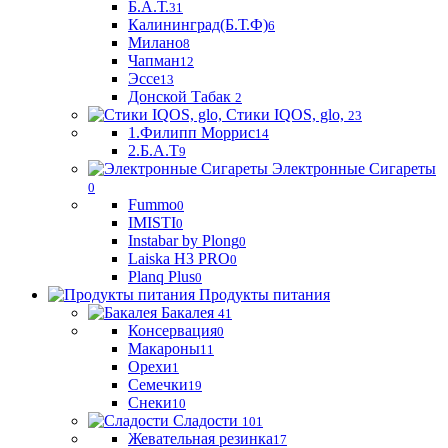
Б.А.Т.
31
Калининград(Б.Т.Ф)
6
Милано
8
Чапман
12
Эссе
13
Донской Табак
2
Стики IQOS, glo,
23
1.Филипп Моррис
14
2.Б.А.Т
9
Электронные Сигареты
0
Fummo
0
IMISTI
0
Instabar by Plong
0
Laiska H3 PRO
0
Planq Plus
0
Продукты питания
Бакалея
41
Консервация
0
Макароны
11
Орехи
1
Семечки
19
Снеки
10
Сладости
101
Жевательная резинка
17