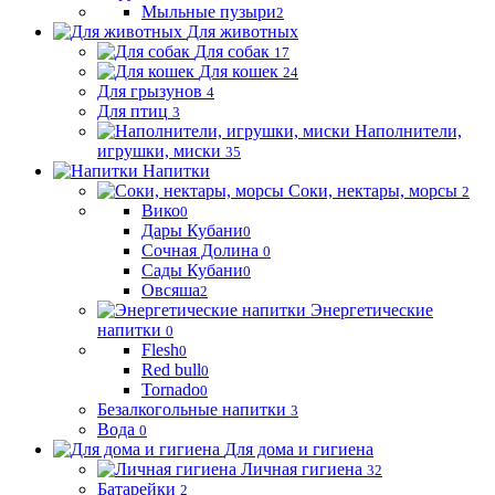
Мыльные пузыри
2
Для животных
Для собак
17
Для кошек
24
Для грызунов
4
Для птиц
3
Наполнители,
игрушки, миски
35
Напитки
Соки, нектары, морсы
2
Вико
0
Дары Кубани
0
Сочная Долина
0
Сады Кубани
0
Овсяша
2
Энергетические
напитки
0
Flesh
0
Red bull
0
Tornado
0
Безалкогольные напитки
3
Вода
0
Для дома и гигиена
Личная гигиена
32
Батарейки
2