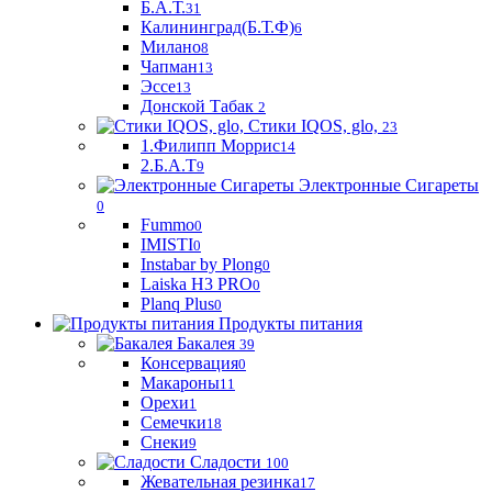
Б.А.Т.
31
Калининград(Б.Т.Ф)
6
Милано
8
Чапман
13
Эссе
13
Донской Табак
2
Стики IQOS, glo,
23
1.Филипп Моррис
14
2.Б.А.Т
9
Электронные Сигареты
0
Fummo
0
IMISTI
0
Instabar by Plong
0
Laiska H3 PRO
0
Planq Plus
0
Продукты питания
Бакалея
39
Консервация
0
Макароны
11
Орехи
1
Семечки
18
Снеки
9
Сладости
100
Жевательная резинка
17