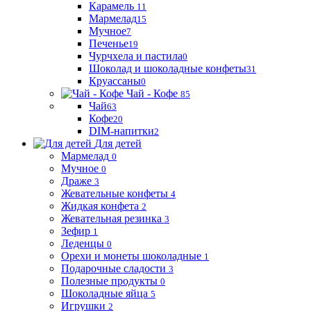
Карамель
11
Мармелад
15
Мучное
7
Печенье
19
Чурчхела и пастила
0
Шоколад и шоколадные конфеты
31
Круассаны
0
Чай - Кофе
85
Чай
63
Кофе
20
DIM-напитки
2
Для детей
Мармелад
0
Мучное
0
Драже
3
Жевательные конфеты
4
Жидкая конфета
2
Жевательная резинка
3
Зефир
1
Леденцы
0
Орехи и монеты шоколадные
1
Подарочные сладости
3
Полезные продукты
0
Шоколадные яйца
5
Игрушки
2