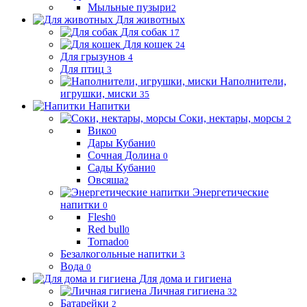
Мыльные пузыри
2
Для животных
Для собак
17
Для кошек
24
Для грызунов
4
Для птиц
3
Наполнители,
игрушки, миски
35
Напитки
Соки, нектары, морсы
2
Вико
0
Дары Кубани
0
Сочная Долина
0
Сады Кубани
0
Овсяша
2
Энергетические
напитки
0
Flesh
0
Red bull
0
Tornado
0
Безалкогольные напитки
3
Вода
0
Для дома и гигиена
Личная гигиена
32
Батарейки
2