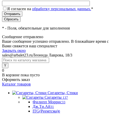
Я согласен на
обработку персональных данных.
*
*
- Поля, обязательные для заполнения
Сообщение отправлено
Ваше сообщение успешно отправлено. В ближайшее время с
Вами свяжется наш специалист
Закрыть окно
sales@arbalet23.ru
Леонида Лаврова, 18/3
0
В корзине
пока пусто
Оформить заказ
Каталог товаров
Сигареты, Стики
Сигареты
137
Филипп Моррис
33
Дж.Ти.Ай
31
ITG(Реемтсма)
0