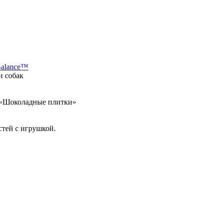
Balance™
и собак
а «Шоколадные плитки»
стей с игрушкой.