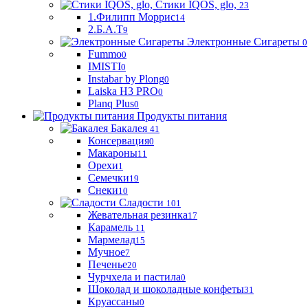
Стики IQOS, glo,
23
1.Филипп Моррис
14
2.Б.А.Т
9
Электронные Сигареты
0
Fummo
0
IMISTI
0
Instabar by Plong
0
Laiska H3 PRO
0
Planq Plus
0
Продукты питания
Бакалея
41
Консервация
0
Макароны
11
Орехи
1
Семечки
19
Снеки
10
Сладости
101
Жевательная резинка
17
Карамель
11
Мармелад
15
Мучное
7
Печенье
20
Чурчхела и пастила
0
Шоколад и шоколадные конфеты
31
Круассаны
0