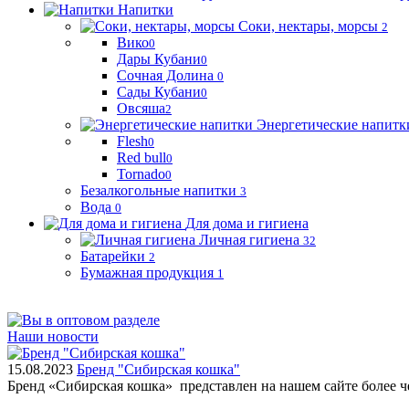
Напитки
Соки, нектары, морсы
2
Вико
0
Дары Кубани
0
Сочная Долина
0
Сады Кубани
0
Овсяша
2
Энергетические напитк
Flesh
0
Red bull
0
Tornado
0
Безалкогольные напитки
3
Вода
0
Для дома и гигиена
Личная гигиена
32
Батарейки
2
Бумажная продукция
1
Наши новости
15.08.2023
Бренд "Сибирская кошка"
Бренд «Сибирская кошка» представлен на нашем сайте более 