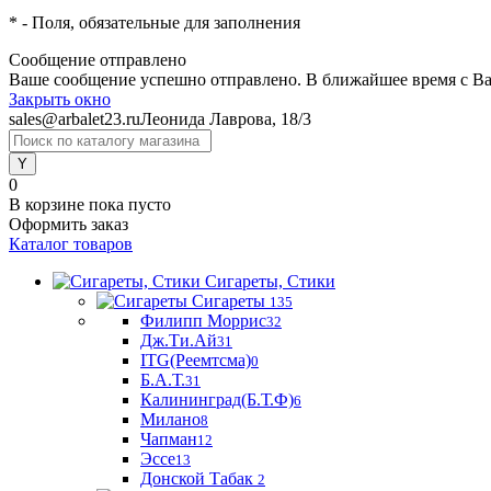
*
- Поля, обязательные для заполнения
Сообщение отправлено
Ваше сообщение успешно отправлено. В ближайшее время с Ва
Закрыть окно
sales@arbalet23.ru
Леонида Лаврова, 18/3
0
В корзине
пока пусто
Оформить заказ
Каталог товаров
Сигареты, Стики
Сигареты
135
Филипп Моррис
32
Дж.Ти.Ай
31
ITG(Реемтсма)
0
Б.А.Т.
31
Калининград(Б.Т.Ф)
6
Милано
8
Чапман
12
Эссе
13
Донской Табак
2