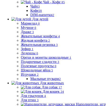
Чай - Кофе
85
Чай
63
Кофе
20
DIM-напитки
2
Для детей
Мармелад
0
Мучное
0
Драже
3
Жевательные конфеты
4
Жидкая конфета
2
Жевательная резинка
3
Зефир
1
Леденцы
0
Орехи и монеты шоколадные
1
Подарочные сладости
3
Полезные продукты
0
Шоколадные яйца
5
Игрушки
2
Мыльные пузыри
2
Для животных
Для собак
17
Для кошек
24
Для грызунов
4
Для птиц
3
Наполнители, игр