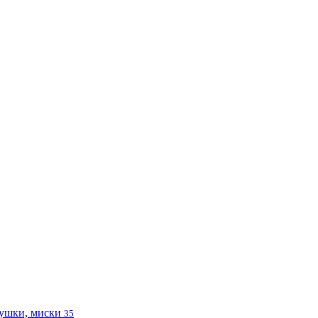
ушки, миски
35