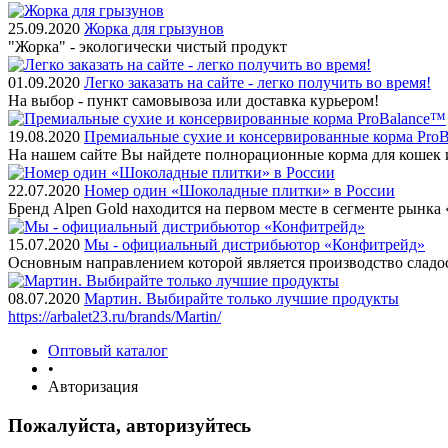
25.09.2020
Жорка для грызунов
"Жорка" - экологически чистый продукт
01.09.2020
Легко заказать на сайте - легко получить во время!
На выбор - пункт самовывоза или доставка курьером!
19.08.2020
Премиальные сухие и консервированные корма Pro
На нашем сайте Вы найдете полнорационные корма для кошек 
22.07.2020
Номер один «Шоколадные плитки» в России
Бренд Alpen Gold находится на первом месте в сегменте рынк
15.07.2020
Мы - официальный дистрибьютор «Конфитрейд»
Основным направлением которой является производство сладо
08.07.2020
Мартин. Выбирайте только лучшие продукты
https://arbalet23.ru/brands/Martin/
Оптовый каталог
•
Авторизация
Пожалуйста, авторизуйтесь