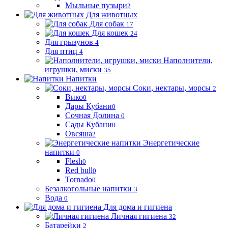
Мыльные пузыри
2
Для животных
Для собак
17
Для кошек
24
Для грызунов
4
Для птиц
4
Наполнители,
игрушки, миски
35
Напитки
Соки, нектары, морсы
2
Вико
0
Дары Кубани
0
Сочная Долина
0
Сады Кубани
0
Овсяша
2
Энергетические
напитки
0
Flesh
0
Red bull
0
Tornado
0
Безалкогольные напитки
3
Вода
0
Для дома и гигиена
Личная гигиена
32
Батарейки
2