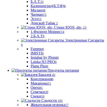
Б.А.Т.
31
Калининград(Б.Т.Ф)
6
Милано
8
Чапман
13
Эссе
12
Донской Табак
2
Стики IQOS, glo,
23
1.Филипп Моррис
14
2.Б.А.Т
9
Электронные Сигареты
0
Fummo
0
IMISTI
0
Instabar by Plong
0
Laiska H3 PRO
0
Planq Plus
0
Продукты питания
Бакалея
42
Консервация
0
Макароны
11
Орехи
1
Семечки
20
Снеки
10
Сладости
101
Жевательная резинка
17