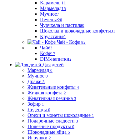
Карамель
11
Мармелад
15
Мучное
7
Печенье
20
Чурчхела и пастила
0
Шоколад и шоколадные конфеты
31
Круассаны
0
Чай - Кофе
82
Чай
63
Кофе
17
DIM-напитки
2
Для детей
Мармелад
0
Мучное
0
Драже
3
Жевательные конфеты
4
Жидкая конфета
2
Жевательная резинка
3
Зефир
1
Леденцы
0
Орехи и монеты шоколадные
1
Подарочные сладости
3
Полезные продукты
0
Шоколадные яйца
5
Игрушки
2