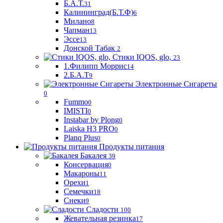
Б.А.Т.
31
Калининград(Б.Т.Ф)
6
Милано
8
Чапман
13
Эссе
13
Донской Табак
2
Стики IQOS, glo,
23
1.Филипп Моррис
14
2.Б.А.Т
9
Электронные Сигареты
0
Fummo
0
IMISTI
0
Instabar by Plong
0
Laiska H3 PRO
0
Planq Plus
0
Продукты питания
Бакалея
39
Консервация
0
Макароны
11
Орехи
1
Семечки
18
Снеки
9
Сладости
100
Жевательная резинка
17