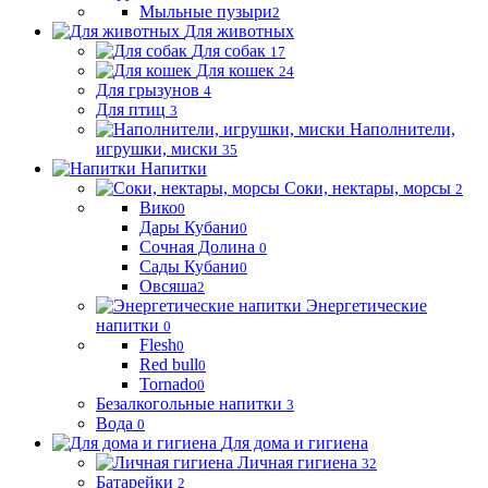
Мыльные пузыри
2
Для животных
Для собак
17
Для кошек
24
Для грызунов
4
Для птиц
3
Наполнители,
игрушки, миски
35
Напитки
Соки, нектары, морсы
2
Вико
0
Дары Кубани
0
Сочная Долина
0
Сады Кубани
0
Овсяша
2
Энергетические
напитки
0
Flesh
0
Red bull
0
Tornado
0
Безалкогольные напитки
3
Вода
0
Для дома и гигиена
Личная гигиена
32
Батарейки
2