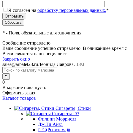
Я согласен на
обработку персональных данных.
*
*
- Поля, обязательные для заполнения
Сообщение отправлено
Ваше сообщение успешно отправлено. В ближайшее время с
Вами свяжется наш специалист
Закрыть окно
sales@arbalet23.ru
Леонида Лаврова, 18/3
0
В корзине
пока пусто
Оформить заказ
Каталог товаров
Сигареты, Стики
Сигареты
137
Филипп Моррис
33
Дж.Ти.Ай
31
ITG(Реемтсма)
0