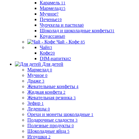
Карамель
11
Мармелад
15
Мучное
7
Печенье
19
Чурчхела и пастила
0
Шоколад и шоколадные конфеты
31
Круассаны
0
Чай - Кофе
85
Чай
63
Кофе
20
DIM-напитки
2
Для детей
Мармелад
0
Мучное
0
Драже
3
Жевательные конфеты
4
Жидкая конфета
2
Жевательная резинка
3
Зефир
1
Леденцы
0
Орехи и монеты шоколадные
1
Подарочные сладости
3
Полезные продукты
0
Шоколадные яйца
5
Игрушки
2