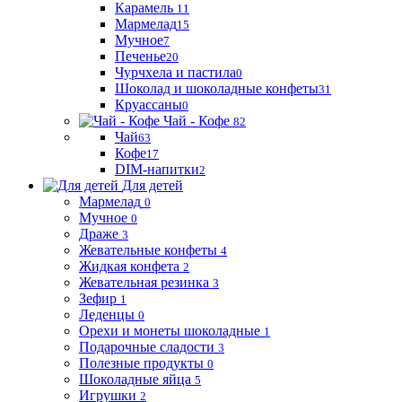
Карамель
11
Мармелад
15
Мучное
7
Печенье
20
Чурчхела и пастила
0
Шоколад и шоколадные конфеты
31
Круассаны
0
Чай - Кофе
82
Чай
63
Кофе
17
DIM-напитки
2
Для детей
Мармелад
0
Мучное
0
Драже
3
Жевательные конфеты
4
Жидкая конфета
2
Жевательная резинка
3
Зефир
1
Леденцы
0
Орехи и монеты шоколадные
1
Подарочные сладости
3
Полезные продукты
0
Шоколадные яйца
5
Игрушки
2