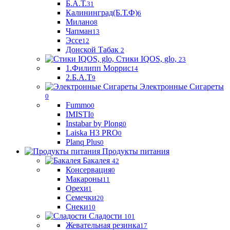
Б.А.Т.
31
Калининград(Б.Т.Ф)
6
Милано
8
Чапман
13
Эссе
12
Донской Табак
2
Стики IQOS, glo,
23
1.Филипп Моррис
14
2.Б.А.Т
9
Электронные Сигареты
0
Fummo
0
IMISTI
0
Instabar by Plong
0
Laiska H3 PRO
0
Planq Plus
0
Продукты питания
Бакалея
42
Консервация
0
Макароны
11
Орехи
1
Семечки
20
Снеки
10
Сладости
101
Жевательная резинка
17