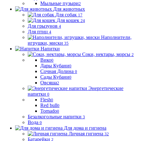
Мыльные пузыри
2
Для животных
Для собак
17
Для кошек
24
Для грызунов
4
Для птиц
4
Наполнители,
игрушки, миски
35
Напитки
Соки, нектары, морсы
2
Вико
0
Дары Кубани
0
Сочная Долина
0
Сады Кубани
0
Овсяша
2
Энергетические
напитки
0
Flesh
0
Red bull
0
Tornado
0
Безалкогольные напитки
3
Вода
0
Для дома и гигиена
Личная гигиена
32
Батарейки
2