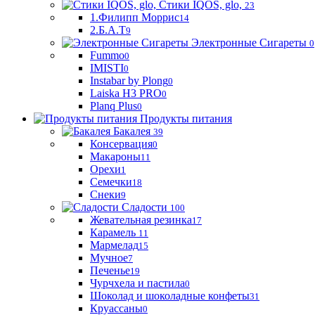
Стики IQOS, glo,
23
1.Филипп Моррис
14
2.Б.А.Т
9
Электронные Сигареты
0
Fummo
0
IMISTI
0
Instabar by Plong
0
Laiska H3 PRO
0
Planq Plus
0
Продукты питания
Бакалея
39
Консервация
0
Макароны
11
Орехи
1
Семечки
18
Снеки
9
Сладости
100
Жевательная резинка
17
Карамель
11
Мармелад
15
Мучное
7
Печенье
19
Чурчхела и пастила
0
Шоколад и шоколадные конфеты
31
Круассаны
0