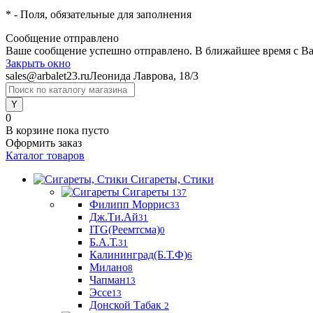
*
- Поля, обязательные для заполнения
Сообщение отправлено
Ваше сообщение успешно отправлено. В ближайшее время с Ва
Закрыть окно
sales@arbalet23.ru
Леонида Лаврова, 18/3
0
В корзине
пока пусто
Оформить заказ
Каталог товаров
Сигареты, Стики
Сигареты
137
Филипп Моррис
33
Дж.Ти.Ай
31
ITG(Реемтсма)
0
Б.А.Т.
31
Калининград(Б.Т.Ф)
6
Милано
8
Чапман
13
Эссе
13
Донской Табак
2