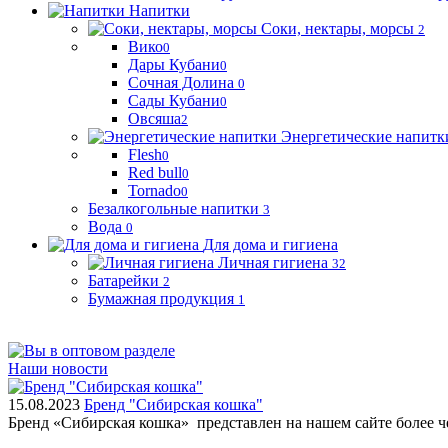
Напитки
Соки, нектары, морсы
2
Вико
0
Дары Кубани
0
Сочная Долина
0
Сады Кубани
0
Овсяша
2
Энергетические напитк
Flesh
0
Red bull
0
Tornado
0
Безалкогольные напитки
3
Вода
0
Для дома и гигиена
Личная гигиена
32
Батарейки
2
Бумажная продукция
1
Наши новости
15.08.2023
Бренд "Сибирская кошка"
Бренд «Сибирская кошка» представлен на нашем сайте более 