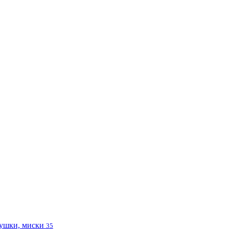
ушки, миски
35