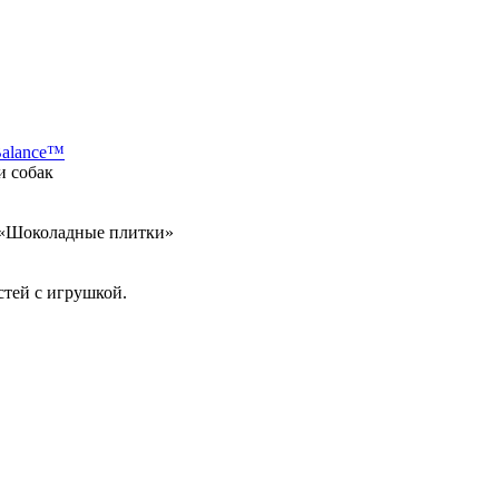
Balance™
и собак
а «Шоколадные плитки»
стей с игрушкой.