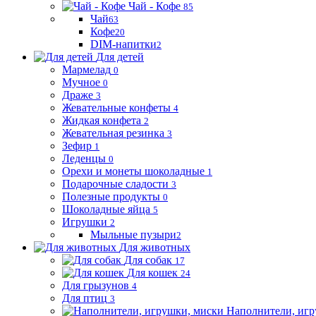
Чай - Кофе
85
Чай
63
Кофе
20
DIM-напитки
2
Для детей
Мармелад
0
Мучное
0
Драже
3
Жевательные конфеты
4
Жидкая конфета
2
Жевательная резинка
3
Зефир
1
Леденцы
0
Орехи и монеты шоколадные
1
Подарочные сладости
3
Полезные продукты
0
Шоколадные яйца
5
Игрушки
2
Мыльные пузыри
2
Для животных
Для собак
17
Для кошек
24
Для грызунов
4
Для птиц
3
Наполнители, игр