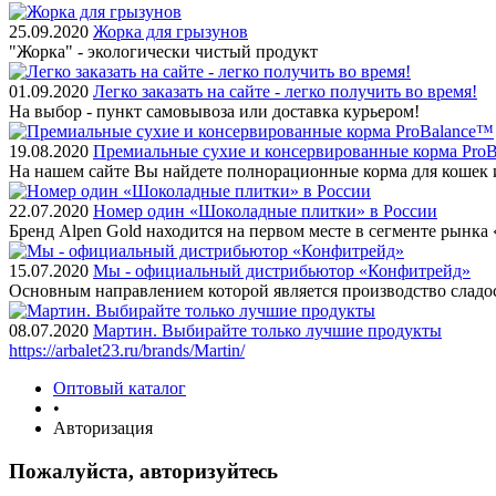
25.09.2020
Жорка для грызунов
"Жорка" - экологически чистый продукт
01.09.2020
Легко заказать на сайте - легко получить во время!
На выбор - пункт самовывоза или доставка курьером!
19.08.2020
Премиальные сухие и консервированные корма Pro
На нашем сайте Вы найдете полнорационные корма для кошек 
22.07.2020
Номер один «Шоколадные плитки» в России
Бренд Alpen Gold находится на первом месте в сегменте рынк
15.07.2020
Мы - официальный дистрибьютор «Конфитрейд»
Основным направлением которой является производство сладо
08.07.2020
Мартин. Выбирайте только лучшие продукты
https://arbalet23.ru/brands/Martin/
Оптовый каталог
•
Авторизация
Пожалуйста, авторизуйтесь