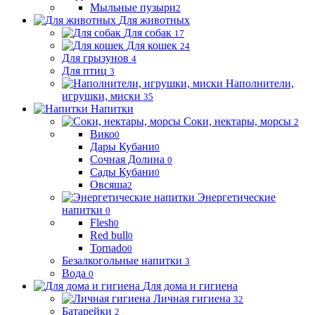
Мыльные пузыри
2
Для животных
Для собак
17
Для кошек
24
Для грызунов
4
Для птиц
3
Наполнители,
игрушки, миски
35
Напитки
Соки, нектары, морсы
2
Вико
0
Дары Кубани
0
Сочная Долина
0
Сады Кубани
0
Овсяша
2
Энергетические
напитки
0
Flesh
0
Red bull
0
Tornado
0
Безалкогольные напитки
3
Вода
0
Для дома и гигиена
Личная гигиена
32
Батарейки
2