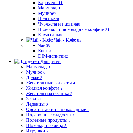
Карамель
11
Мармелад
15
Мучное
7
Печенье
20
Чурчхела и пастила
0
Шоколад и шоколадные конфеты
31
Круассаны
0
Чай - Кофе
85
Чай
63
Кофе
20
DIM-напитки
2
Для детей
Мармелад
0
Мучное
0
Драже
3
Жевательные конфеты
4
Жидкая конфета
2
Жевательная резинка
3
Зефир
1
Леденцы
0
Орехи и монеты шоколадные
1
Подарочные сладости
3
Полезные продукты
0
Шоколадные яйца
5
Игрушки
2