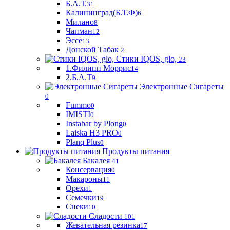
Б.А.Т.
31
Калининград(Б.Т.Ф)
6
Милано
8
Чапман
12
Эссе
13
Донской Табак
2
Стики IQOS, glo,
23
1.Филипп Моррис
14
2.Б.А.Т
9
Электронные Сигареты
0
Fummo
0
IMISTI
0
Instabar by Plong
0
Laiska H3 PRO
0
Planq Plus
0
Продукты питания
Бакалея
41
Консервация
0
Макароны
11
Орехи
1
Семечки
19
Снеки
10
Сладости
101
Жевательная резинка
17