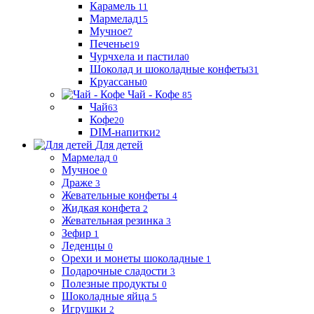
Карамель
11
Мармелад
15
Мучное
7
Печенье
19
Чурчхела и пастила
0
Шоколад и шоколадные конфеты
31
Круассаны
0
Чай - Кофе
85
Чай
63
Кофе
20
DIM-напитки
2
Для детей
Мармелад
0
Мучное
0
Драже
3
Жевательные конфеты
4
Жидкая конфета
2
Жевательная резинка
3
Зефир
1
Леденцы
0
Орехи и монеты шоколадные
1
Подарочные сладости
3
Полезные продукты
0
Шоколадные яйца
5
Игрушки
2