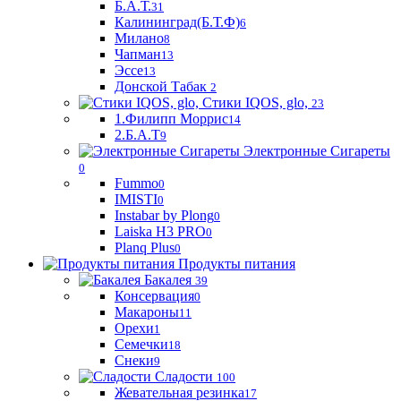
Б.А.Т.
31
Калининград(Б.Т.Ф)
6
Милано
8
Чапман
13
Эссе
13
Донской Табак
2
Стики IQOS, glo,
23
1.Филипп Моррис
14
2.Б.А.Т
9
Электронные Сигареты
0
Fummo
0
IMISTI
0
Instabar by Plong
0
Laiska H3 PRO
0
Planq Plus
0
Продукты питания
Бакалея
39
Консервация
0
Макароны
11
Орехи
1
Семечки
18
Снеки
9
Сладости
100
Жевательная резинка
17