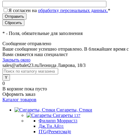
Я согласен на
обработку персональных данных.
*
*
- Поля, обязательные для заполнения
Сообщение отправлено
Ваше сообщение успешно отправлено. В ближайшее время с
Вами свяжется наш специалист
Закрыть окно
sales@arbalet23.ru
Леонида Лаврова, 18/3
0
В корзине
пока пусто
Оформить заказ
Каталог товаров
Сигареты, Стики
Сигареты
137
Филипп Моррис
33
Дж.Ти.Ай
31
ITG(Реемтсма)
0