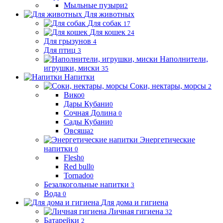
Мыльные пузыри
2
Для животных
Для собак
17
Для кошек
24
Для грызунов
4
Для птиц
3
Наполнители,
игрушки, миски
35
Напитки
Соки, нектары, морсы
2
Вико
0
Дары Кубани
0
Сочная Долина
0
Сады Кубани
0
Овсяша
2
Энергетические
напитки
0
Flesh
0
Red bull
0
Tornado
0
Безалкогольные напитки
3
Вода
0
Для дома и гигиена
Личная гигиена
32
Батарейки
2