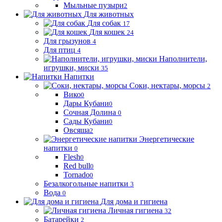
Мыльные пузыри
2
Для животных
Для собак
17
Для кошек
24
Для грызунов
4
Для птиц
4
Наполнители,
игрушки, миски
35
Напитки
Соки, нектары, морсы
2
Вико
0
Дары Кубани
0
Сочная Долина
0
Сады Кубани
0
Овсяша
2
Энергетические
напитки
0
Flesh
0
Red bull
0
Tornado
0
Безалкогольные напитки
3
Вода
0
Для дома и гигиена
Личная гигиена
32
Батарейки
2