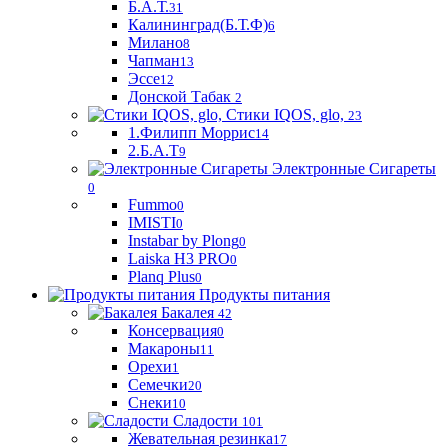
Б.А.Т.
31
Калининград(Б.Т.Ф)
6
Милано
8
Чапман
13
Эссе
12
Донской Табак
2
Стики IQOS, glo,
23
1.Филипп Моррис
14
2.Б.А.Т
9
Электронные Сигареты
0
Fummo
0
IMISTI
0
Instabar by Plong
0
Laiska H3 PRO
0
Planq Plus
0
Продукты питания
Бакалея
42
Консервация
0
Макароны
11
Орехи
1
Семечки
20
Снеки
10
Сладости
101
Жевательная резинка
17