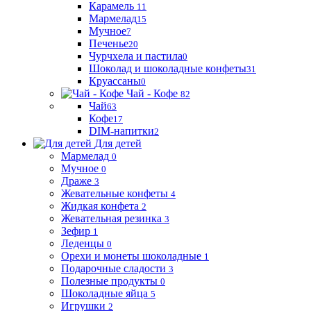
Карамель
11
Мармелад
15
Мучное
7
Печенье
20
Чурчхела и пастила
0
Шоколад и шоколадные конфеты
31
Круассаны
0
Чай - Кофе
82
Чай
63
Кофе
17
DIM-напитки
2
Для детей
Мармелад
0
Мучное
0
Драже
3
Жевательные конфеты
4
Жидкая конфета
2
Жевательная резинка
3
Зефир
1
Леденцы
0
Орехи и монеты шоколадные
1
Подарочные сладости
3
Полезные продукты
0
Шоколадные яйца
5
Игрушки
2