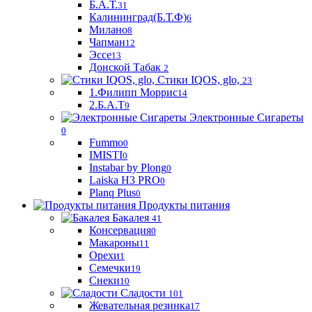
Б.А.Т.
31
Калининград(Б.Т.Ф)
6
Милано
8
Чапман
12
Эссе
13
Донской Табак
2
Стики IQOS, glo,
23
1.Филипп Моррис
14
2.Б.А.Т
9
Электронные Сигареты
0
Fummo
0
IMISTI
0
Instabar by Plong
0
Laiska H3 PRO
0
Planq Plus
0
Продукты питания
Бакалея
41
Консервация
0
Макароны
11
Орехи
1
Семечки
19
Снеки
10
Сладости
101
Жевательная резинка
17