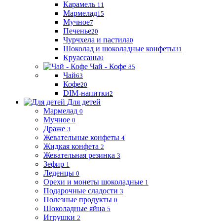
Карамель
11
Мармелад
15
Мучное
7
Печенье
20
Чурчхела и пастила
0
Шоколад и шоколадные конфеты
31
Круассаны
0
Чай - Кофе
85
Чай
63
Кофе
20
DIM-напитки
2
Для детей
Мармелад
0
Мучное
0
Драже
3
Жевательные конфеты
4
Жидкая конфета
2
Жевательная резинка
3
Зефир
1
Леденцы
0
Орехи и монеты шоколадные
1
Подарочные сладости
3
Полезные продукты
0
Шоколадные яйца
5
Игрушки
2