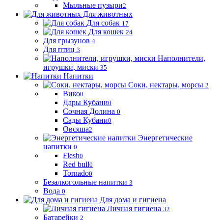
Мыльные пузыри
2
Для животных
Для собак
17
Для кошек
24
Для грызунов
4
Для птиц
3
Наполнители,
игрушки, миски
35
Напитки
Соки, нектары, морсы
2
Вико
0
Дары Кубани
0
Сочная Долина
0
Сады Кубани
0
Овсяша
2
Энергетические
напитки
0
Flesh
0
Red bull
0
Tornado
0
Безалкогольные напитки
3
Вода
0
Для дома и гигиена
Личная гигиена
32
Батарейки
2