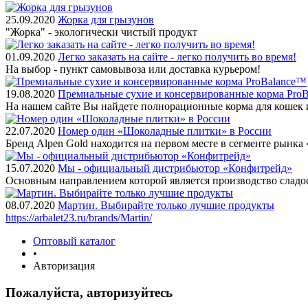
25.09.2020
Жорка для грызунов
"Жорка" - экологически чистый продукт
01.09.2020
Легко заказать на сайте - легко получить во время!
На выбор - пункт самовывоза или доставка курьером!
19.08.2020
Премиальные сухие и консервированные корма Pro
На нашем сайте Вы найдете полнорационные корма для кошек 
22.07.2020
Номер один «Шоколадные плитки» в России
Бренд Alpen Gold находится на первом месте в сегменте рынк
15.07.2020
Мы - официальный дистрибьютор «Конфитрейд»
Основным направлением которой является производство сладо
08.07.2020
Мартин. Выбирайте только лучшие продукты
https://arbalet23.ru/brands/Martin/
Оптовый каталог
•
Авторизация
Пожалуйста, авторизуйтесь