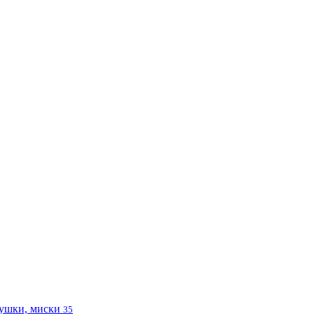
ушки, миски
35