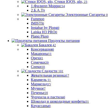
Стики IQOS, glo,
23
1.Филипп Моррис
14
2.Б.А.Т
9
Электронные Сигареты
0
Fummo
0
IMISTI
0
Instabar by Plong
0
Laiska H3 PRO
0
Planq Plus
0
Продукты питания
Бакалея
42
Консервация
0
Макароны
11
Орехи
1
Семечки
20
Снеки
10
Сладости
101
Жевательная резинка
17
Карамель
11
Мармелад
15
Мучное
7
Печенье
20
Чурчхела и пастила
0
Шоколад и шоколадные конфеты
31
Круассаны
0