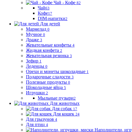
Чай - Кофе
82
Чай
63
Кофе
17
DIM-напитки
2
Для детей
Мармелад
0
Мучное
0
Драже
3
Жевательные конфеты
4
Жидкая конфета
2
Жевательная резинка
3
Зефир
1
Леденцы
0
Орехи и монеты шоколадные
1
Подарочные сладости
3
Полезные продукты
0
Шоколадные яйца
5
Игрушки
2
Мыльные пузыри
2
Для животных
Для собак
17
Для кошек
24
Для грызунов
4
Для птиц
4
Наполнители, игр