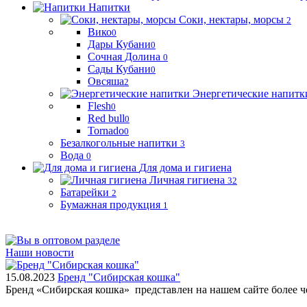
Напитки
Соки, нектары, морсы
2
Вико
0
Дары Кубани
0
Сочная Долина
0
Сады Кубани
0
Овсяша
2
Энергетические напитк
Flesh
0
Red bull
0
Tornado
0
Безалкогольные напитки
3
Вода
0
Для дома и гигиена
Личная гигиена
32
Батарейки
2
Бумажная продукция
1
Наши новости
15.08.2023
Бренд "Сибирская кошка"
Бренд «Сибирская кошка» представлен на нашем сайте более 