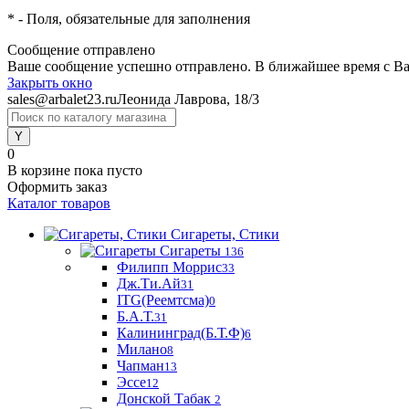
*
- Поля, обязательные для заполнения
Сообщение отправлено
Ваше сообщение успешно отправлено. В ближайшее время с Ва
Закрыть окно
sales@arbalet23.ru
Леонида Лаврова, 18/3
0
В корзине
пока пусто
Оформить заказ
Каталог товаров
Сигареты, Стики
Сигареты
136
Филипп Моррис
33
Дж.Ти.Ай
31
ITG(Реемтсма)
0
Б.А.Т.
31
Калининград(Б.Т.Ф)
6
Милано
8
Чапман
13
Эссе
12
Донской Табак
2