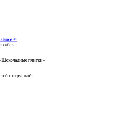
Balance™
и собак
а «Шоколадные плитки»
стей с игрушкой.