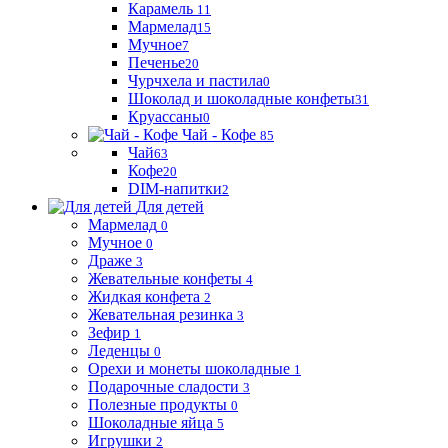
Карамель
11
Мармелад
15
Мучное
7
Печенье
20
Чурчхела и пастила
0
Шоколад и шоколадные конфеты
31
Круассаны
0
Чай - Кофе
85
Чай
63
Кофе
20
DIM-напитки
2
Для детей
Мармелад
0
Мучное
0
Драже
3
Жевательные конфеты
4
Жидкая конфета
2
Жевательная резинка
3
Зефир
1
Леденцы
0
Орехи и монеты шоколадные
1
Подарочные сладости
3
Полезные продукты
0
Шоколадные яйца
5
Игрушки
2