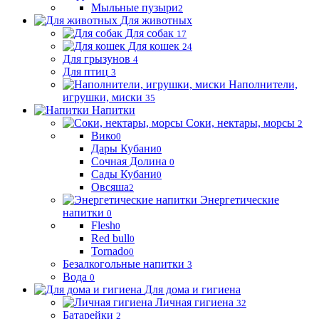
Мыльные пузыри
2
Для животных
Для собак
17
Для кошек
24
Для грызунов
4
Для птиц
3
Наполнители,
игрушки, миски
35
Напитки
Соки, нектары, морсы
2
Вико
0
Дары Кубани
0
Сочная Долина
0
Сады Кубани
0
Овсяша
2
Энергетические
напитки
0
Flesh
0
Red bull
0
Tornado
0
Безалкогольные напитки
3
Вода
0
Для дома и гигиена
Личная гигиена
32
Батарейки
2