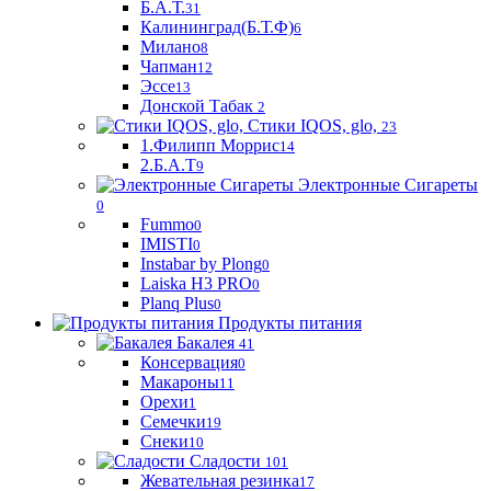
Б.А.Т.
31
Калининград(Б.Т.Ф)
6
Милано
8
Чапман
12
Эссе
13
Донской Табак
2
Стики IQOS, glo,
23
1.Филипп Моррис
14
2.Б.А.Т
9
Электронные Сигареты
0
Fummo
0
IMISTI
0
Instabar by Plong
0
Laiska H3 PRO
0
Planq Plus
0
Продукты питания
Бакалея
41
Консервация
0
Макароны
11
Орехи
1
Семечки
19
Снеки
10
Сладости
101
Жевательная резинка
17