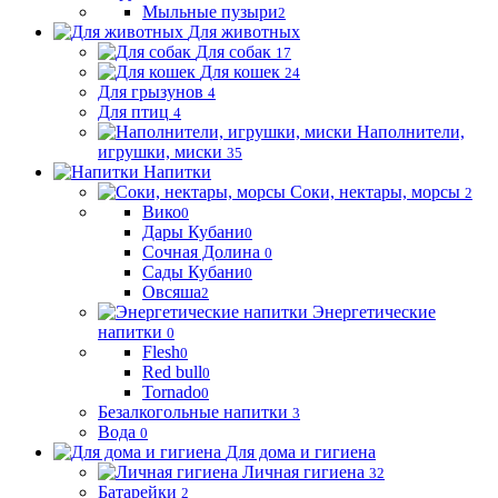
Мыльные пузыри
2
Для животных
Для собак
17
Для кошек
24
Для грызунов
4
Для птиц
4
Наполнители,
игрушки, миски
35
Напитки
Соки, нектары, морсы
2
Вико
0
Дары Кубани
0
Сочная Долина
0
Сады Кубани
0
Овсяша
2
Энергетические
напитки
0
Flesh
0
Red bull
0
Tornado
0
Безалкогольные напитки
3
Вода
0
Для дома и гигиена
Личная гигиена
32
Батарейки
2