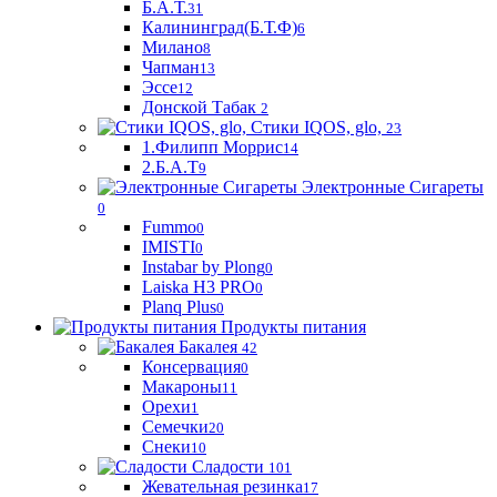
Б.А.Т.
31
Калининград(Б.Т.Ф)
6
Милано
8
Чапман
13
Эссе
12
Донской Табак
2
Стики IQOS, glo,
23
1.Филипп Моррис
14
2.Б.А.Т
9
Электронные Сигареты
0
Fummo
0
IMISTI
0
Instabar by Plong
0
Laiska H3 PRO
0
Planq Plus
0
Продукты питания
Бакалея
42
Консервация
0
Макароны
11
Орехи
1
Семечки
20
Снеки
10
Сладости
101
Жевательная резинка
17