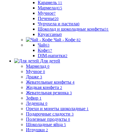
Карамель
11
Мармелад
15
Мучное
7
Печенье
20
Чурчхела и пастила
0
Шоколад и шоколадные конфеты
31
Круассаны
0
Чай - Кофе
82
Чай
63
Кофе
17
DIM-напитки
2
Для детей
Мармелад
0
Мучное
0
Драже
3
Жевательные конфеты
4
Жидкая конфета
2
Жевательная резинка
3
Зефир
1
Леденцы
0
Орехи и монеты шоколадные
1
Подарочные сладости
3
Полезные продукты
0
Шоколадные яйца
5
Игрушки
2