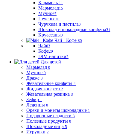
Карамель
11
Мармелад
15
Мучное
7
Печенье
20
Чурчхела и пастила
0
Шоколад и шоколадные конфеты
31
Круассаны
0
Чай - Кофе
85
Чай
63
Кофе
20
DIM-напитки
2
Для детей
Мармелад
0
Мучное
0
Драже
3
Жевательные конфеты
4
Жидкая конфета
2
Жевательная резинка
3
Зефир
1
Леденцы
0
Орехи и монеты шоколадные
1
Подарочные сладости
3
Полезные продукты
0
Шоколадные яйца
5
Игрушки
2