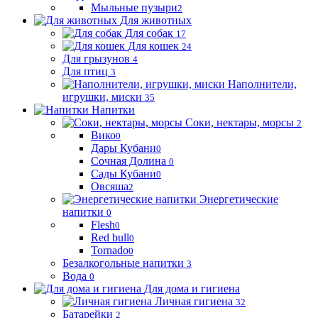
Мыльные пузыри
2
Для животных
Для собак
17
Для кошек
24
Для грызунов
4
Для птиц
3
Наполнители,
игрушки, миски
35
Напитки
Соки, нектары, морсы
2
Вико
0
Дары Кубани
0
Сочная Долина
0
Сады Кубани
0
Овсяша
2
Энергетические
напитки
0
Flesh
0
Red bull
0
Tornado
0
Безалкогольные напитки
3
Вода
0
Для дома и гигиена
Личная гигиена
32
Батарейки
2