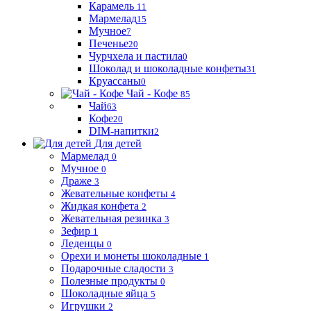
Карамель
11
Мармелад
15
Мучное
7
Печенье
20
Чурчхела и пастила
0
Шоколад и шоколадные конфеты
31
Круассаны
0
Чай - Кофе
85
Чай
63
Кофе
20
DIM-напитки
2
Для детей
Мармелад
0
Мучное
0
Драже
3
Жевательные конфеты
4
Жидкая конфета
2
Жевательная резинка
3
Зефир
1
Леденцы
0
Орехи и монеты шоколадные
1
Подарочные сладости
3
Полезные продукты
0
Шоколадные яйца
5
Игрушки
2