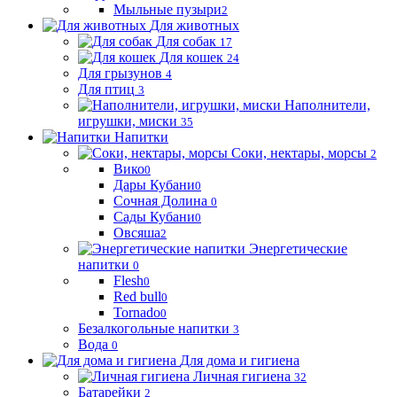
Мыльные пузыри
2
Для животных
Для собак
17
Для кошек
24
Для грызунов
4
Для птиц
3
Наполнители,
игрушки, миски
35
Напитки
Соки, нектары, морсы
2
Вико
0
Дары Кубани
0
Сочная Долина
0
Сады Кубани
0
Овсяша
2
Энергетические
напитки
0
Flesh
0
Red bull
0
Tornado
0
Безалкогольные напитки
3
Вода
0
Для дома и гигиена
Личная гигиена
32
Батарейки
2