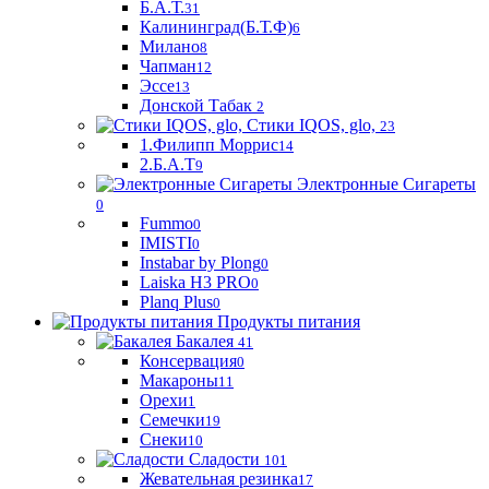
Б.А.Т.
31
Калининград(Б.Т.Ф)
6
Милано
8
Чапман
12
Эссе
13
Донской Табак
2
Стики IQOS, glo,
23
1.Филипп Моррис
14
2.Б.А.Т
9
Электронные Сигареты
0
Fummo
0
IMISTI
0
Instabar by Plong
0
Laiska H3 PRO
0
Planq Plus
0
Продукты питания
Бакалея
41
Консервация
0
Макароны
11
Орехи
1
Семечки
19
Снеки
10
Сладости
101
Жевательная резинка
17