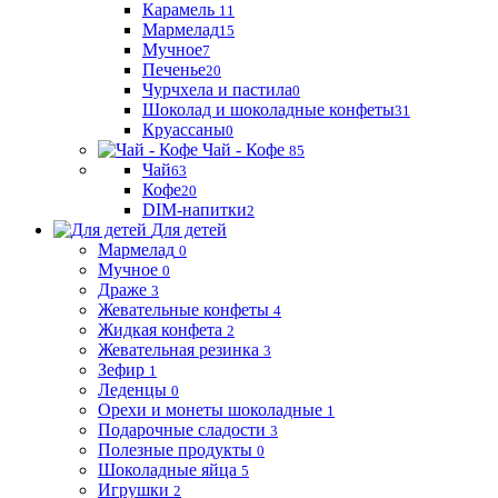
Карамель
11
Мармелад
15
Мучное
7
Печенье
20
Чурчхела и пастила
0
Шоколад и шоколадные конфеты
31
Круассаны
0
Чай - Кофе
85
Чай
63
Кофе
20
DIM-напитки
2
Для детей
Мармелад
0
Мучное
0
Драже
3
Жевательные конфеты
4
Жидкая конфета
2
Жевательная резинка
3
Зефир
1
Леденцы
0
Орехи и монеты шоколадные
1
Подарочные сладости
3
Полезные продукты
0
Шоколадные яйца
5
Игрушки
2