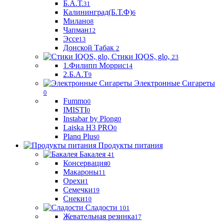
Б.А.Т.
31
Калининград(Б.Т.Ф)
6
Милано
8
Чапман
12
Эссе
13
Донской Табак
2
Стики IQOS, glo,
23
1.Филипп Моррис
14
2.Б.А.Т
9
Электронные Сигареты
0
Fummo
0
IMISTI
0
Instabar by Plong
0
Laiska H3 PRO
0
Planq Plus
0
Продукты питания
Бакалея
41
Консервация
0
Макароны
11
Орехи
1
Семечки
19
Снеки
10
Сладости
101
Жевательная резинка
17