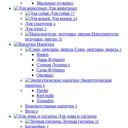
Мыльные пузыри
2
Для животных
Для собак
17
Для кошек
24
Для грызунов
4
Для птиц
3
Наполнители,
игрушки, миски
35
Напитки
Соки, нектары, морсы
2
Вико
0
Дары Кубани
0
Сочная Долина
0
Сады Кубани
0
Овсяша
2
Энергетические
напитки
0
Flesh
0
Red bull
0
Tornado
0
Безалкогольные напитки
3
Вода
0
Для дома и гигиена
Личная гигиена
32
Батарейки
2