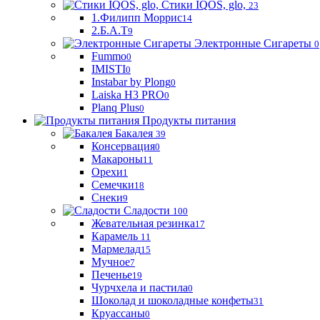
Стики IQOS, glo,
23
1.Филипп Моррис
14
2.Б.А.Т
9
Электронные Сигареты
0
Fummo
0
IMISTI
0
Instabar by Plong
0
Laiska H3 PRO
0
Planq Plus
0
Продукты питания
Бакалея
39
Консервация
0
Макароны
11
Орехи
1
Семечки
18
Снеки
9
Сладости
100
Жевательная резинка
17
Карамель
11
Мармелад
15
Мучное
7
Печенье
19
Чурчхела и пастила
0
Шоколад и шоколадные конфеты
31
Круассаны
0