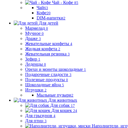
Чай - Кофе
85
Чай
63
Кофе
20
DIM-напитки
2
Для детей
Мармелад
0
Мучное
0
Драже
3
Жевательные конфеты
4
Жидкая конфета
2
Жевательная резинка
3
Зефир
1
Леденцы
0
Орехи и монеты шоколадные
1
Подарочные сладости
3
Полезные продукты
0
Шоколадные яйца
5
Игрушки
2
Мыльные пузыри
2
Для животных
Для собак
17
Для кошек
24
Для грызунов
4
Для птиц
3
Наполнители, игр