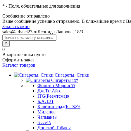
*
- Поля, обязательные для заполнения
Сообщение отправлено
Ваше сообщение успешно отправлено. В ближайшее время с Ва
Закрыть окно
sales@arbalet23.ru
Леонида Лаврова, 18/3
0
В корзине
пока пусто
Оформить заказ
Каталог товаров
Сигареты, Стики
Сигареты
137
Филипп Моррис
33
Дж.Ти.Ай
31
ITG(Реемтсма)
0
Б.А.Т.
31
Калининград(Б.Т.Ф)
6
Милано
8
Чапман
13
Эссе
13
Донской Табак
2