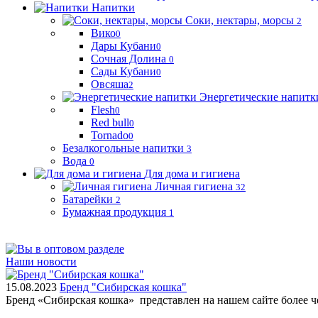
Напитки
Соки, нектары, морсы
2
Вико
0
Дары Кубани
0
Сочная Долина
0
Сады Кубани
0
Овсяша
2
Энергетические напитк
Flesh
0
Red bull
0
Tornado
0
Безалкогольные напитки
3
Вода
0
Для дома и гигиена
Личная гигиена
32
Батарейки
2
Бумажная продукция
1
Наши новости
15.08.2023
Бренд "Сибирская кошка"
Бренд «Сибирская кошка» представлен на нашем сайте более 