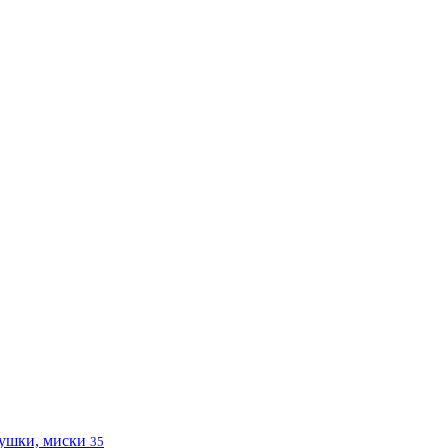
ушки, миски
35