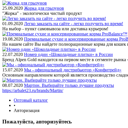
25.09.2020
Жорка для грызунов
"Жорка" - экологически чистый продукт
01.09.2020
Легко заказать на сайте - легко получить во время!
На выбор - пункт самовывоза или доставка курьером!
19.08.2020
Премиальные сухие и консервированные корма Pro
На нашем сайте Вы найдете полнорационные корма для кошек 
22.07.2020
Номер один «Шоколадные плитки» в России
Бренд Alpen Gold находится на первом месте в сегменте рынк
15.07.2020
Мы - официальный дистрибьютор «Конфитрейд»
Основным направлением которой является производство сладо
08.07.2020
Мартин. Выбирайте только лучшие продукты
https://arbalet23.ru/brands/Martin/
Оптовый каталог
•
Авторизация
Пожалуйста, авторизуйтесь