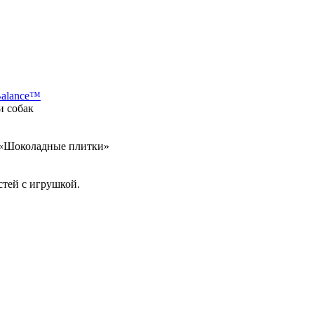
Balance™
и собак
а «Шоколадные плитки»
стей с игрушкой.