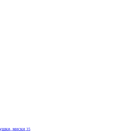
ушки, миски
35