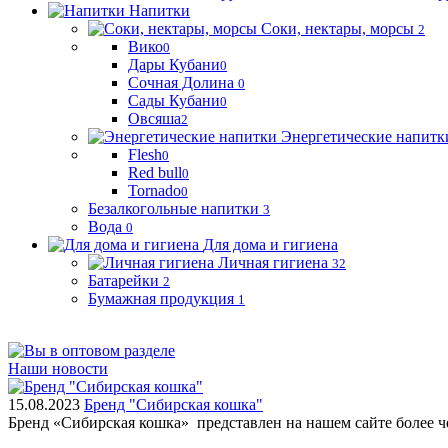
Напитки
Соки, нектары, морсы
2
Вико
0
Дары Кубани
0
Сочная Долина
0
Сады Кубани
0
Овсяша
2
Энергетические напитк
Flesh
0
Red bull
0
Tornado
0
Безалкогольные напитки
3
Вода
0
Для дома и гигиена
Личная гигиена
32
Батарейки
2
Бумажная продукция
1
Наши новости
15.08.2023
Бренд "Сибирская кошка"
Бренд «Сибирская кошка» представлен на нашем сайте более 