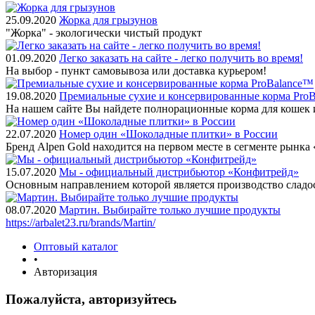
25.09.2020
Жорка для грызунов
"Жорка" - экологически чистый продукт
01.09.2020
Легко заказать на сайте - легко получить во время!
На выбор - пункт самовывоза или доставка курьером!
19.08.2020
Премиальные сухие и консервированные корма Pro
На нашем сайте Вы найдете полнорационные корма для кошек 
22.07.2020
Номер один «Шоколадные плитки» в России
Бренд Alpen Gold находится на первом месте в сегменте рынк
15.07.2020
Мы - официальный дистрибьютор «Конфитрейд»
Основным направлением которой является производство сладо
08.07.2020
Мартин. Выбирайте только лучшие продукты
https://arbalet23.ru/brands/Martin/
Оптовый каталог
•
Авторизация
Пожалуйста, авторизуйтесь