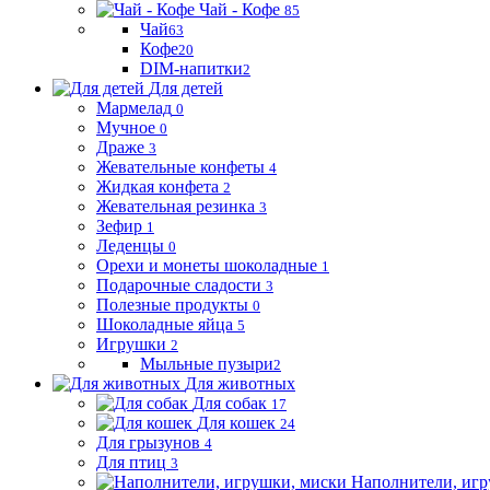
Чай - Кофе
85
Чай
63
Кофе
20
DIM-напитки
2
Для детей
Мармелад
0
Мучное
0
Драже
3
Жевательные конфеты
4
Жидкая конфета
2
Жевательная резинка
3
Зефир
1
Леденцы
0
Орехи и монеты шоколадные
1
Подарочные сладости
3
Полезные продукты
0
Шоколадные яйца
5
Игрушки
2
Мыльные пузыри
2
Для животных
Для собак
17
Для кошек
24
Для грызунов
4
Для птиц
3
Наполнители, игр