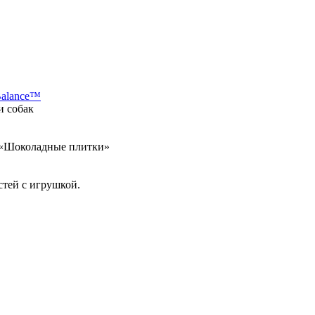
Balance™
и собак
а «Шоколадные плитки»
стей с игрушкой.