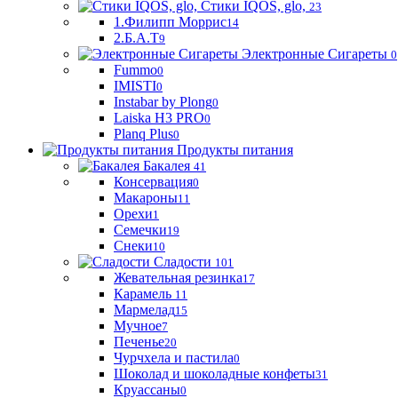
Стики IQOS, glo,
23
1.Филипп Моррис
14
2.Б.А.Т
9
Электронные Сигареты
0
Fummo
0
IMISTI
0
Instabar by Plong
0
Laiska H3 PRO
0
Planq Plus
0
Продукты питания
Бакалея
41
Консервация
0
Макароны
11
Орехи
1
Семечки
19
Снеки
10
Сладости
101
Жевательная резинка
17
Карамель
11
Мармелад
15
Мучное
7
Печенье
20
Чурчхела и пастила
0
Шоколад и шоколадные конфеты
31
Круассаны
0