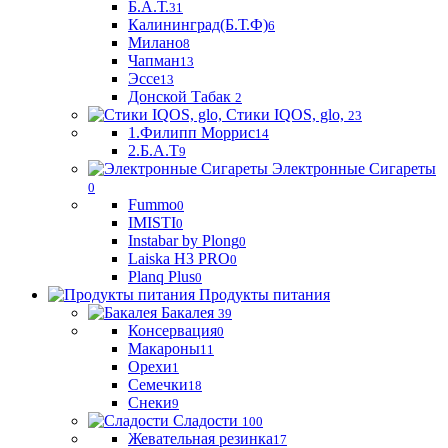
Б.А.Т.
31
Калининград(Б.Т.Ф)
6
Милано
8
Чапман
13
Эссе
13
Донской Табак
2
Стики IQOS, glo,
23
1.Филипп Моррис
14
2.Б.А.Т
9
Электронные Сигареты
0
Fummo
0
IMISTI
0
Instabar by Plong
0
Laiska H3 PRO
0
Planq Plus
0
Продукты питания
Бакалея
39
Консервация
0
Макароны
11
Орехи
1
Семечки
18
Снеки
9
Сладости
100
Жевательная резинка
17