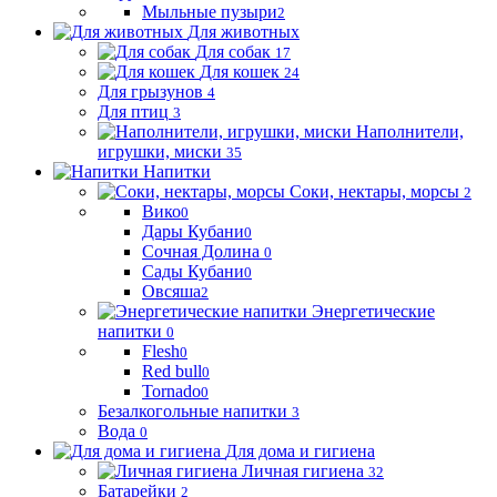
Мыльные пузыри
2
Для животных
Для собак
17
Для кошек
24
Для грызунов
4
Для птиц
3
Наполнители,
игрушки, миски
35
Напитки
Соки, нектары, морсы
2
Вико
0
Дары Кубани
0
Сочная Долина
0
Сады Кубани
0
Овсяша
2
Энергетические
напитки
0
Flesh
0
Red bull
0
Tornado
0
Безалкогольные напитки
3
Вода
0
Для дома и гигиена
Личная гигиена
32
Батарейки
2