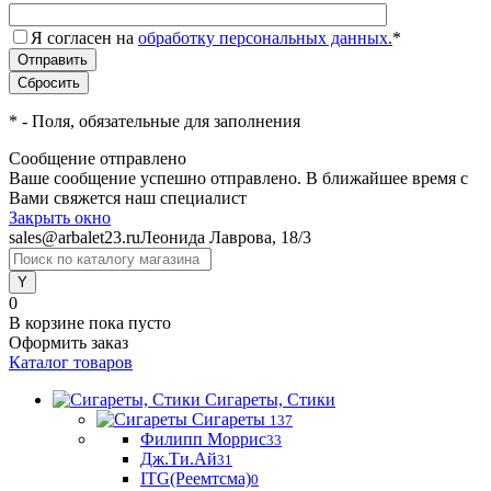
Я согласен на
обработку персональных данных.
*
*
- Поля, обязательные для заполнения
Сообщение отправлено
Ваше сообщение успешно отправлено. В ближайшее время с
Вами свяжется наш специалист
Закрыть окно
sales@arbalet23.ru
Леонида Лаврова, 18/3
0
В корзине
пока пусто
Оформить заказ
Каталог товаров
Сигареты, Стики
Сигареты
137
Филипп Моррис
33
Дж.Ти.Ай
31
ITG(Реемтсма)
0