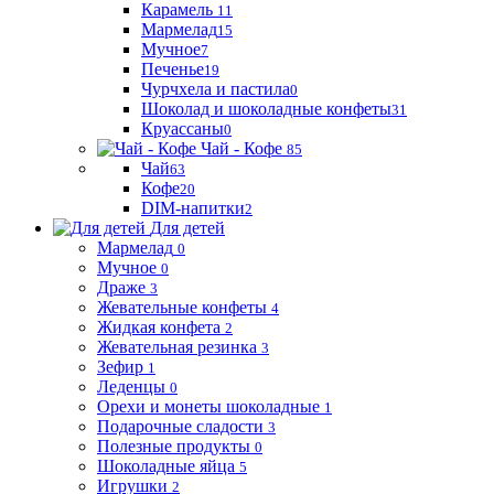
Карамель
11
Мармелад
15
Мучное
7
Печенье
19
Чурчхела и пастила
0
Шоколад и шоколадные конфеты
31
Круассаны
0
Чай - Кофе
85
Чай
63
Кофе
20
DIM-напитки
2
Для детей
Мармелад
0
Мучное
0
Драже
3
Жевательные конфеты
4
Жидкая конфета
2
Жевательная резинка
3
Зефир
1
Леденцы
0
Орехи и монеты шоколадные
1
Подарочные сладости
3
Полезные продукты
0
Шоколадные яйца
5
Игрушки
2