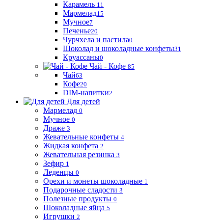
Карамель
11
Мармелад
15
Мучное
7
Печенье
20
Чурчхела и пастила
0
Шоколад и шоколадные конфеты
31
Круассаны
0
Чай - Кофе
85
Чай
63
Кофе
20
DIM-напитки
2
Для детей
Мармелад
0
Мучное
0
Драже
3
Жевательные конфеты
4
Жидкая конфета
2
Жевательная резинка
3
Зефир
1
Леденцы
0
Орехи и монеты шоколадные
1
Подарочные сладости
3
Полезные продукты
0
Шоколадные яйца
5
Игрушки
2