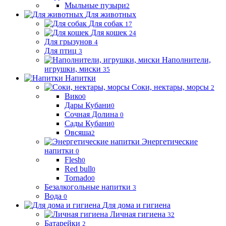
Мыльные пузыри
2
Для животных
Для собак
17
Для кошек
24
Для грызунов
4
Для птиц
3
Наполнители,
игрушки, миски
35
Напитки
Соки, нектары, морсы
2
Вико
0
Дары Кубани
0
Сочная Долина
0
Сады Кубани
0
Овсяша
2
Энергетические
напитки
0
Flesh
0
Red bull
0
Tornado
0
Безалкогольные напитки
3
Вода
0
Для дома и гигиена
Личная гигиена
32
Батарейки
2