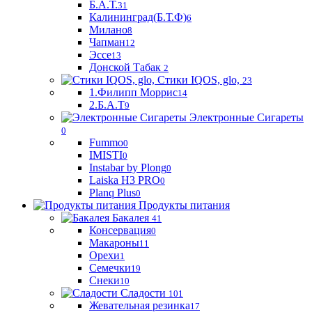
Б.А.Т.
31
Калининград(Б.Т.Ф)
6
Милано
8
Чапман
12
Эссе
13
Донской Табак
2
Стики IQOS, glo,
23
1.Филипп Моррис
14
2.Б.А.Т
9
Электронные Сигареты
0
Fummo
0
IMISTI
0
Instabar by Plong
0
Laiska H3 PRO
0
Planq Plus
0
Продукты питания
Бакалея
41
Консервация
0
Макароны
11
Орехи
1
Семечки
19
Снеки
10
Сладости
101
Жевательная резинка
17