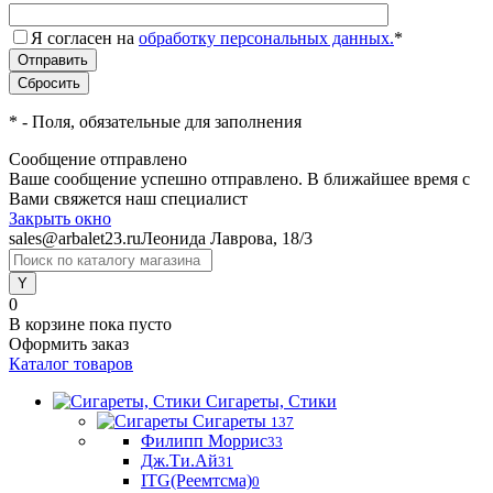
Я согласен на
обработку персональных данных.
*
*
- Поля, обязательные для заполнения
Сообщение отправлено
Ваше сообщение успешно отправлено. В ближайшее время с
Вами свяжется наш специалист
Закрыть окно
sales@arbalet23.ru
Леонида Лаврова, 18/3
0
В корзине
пока пусто
Оформить заказ
Каталог товаров
Сигареты, Стики
Сигареты
137
Филипп Моррис
33
Дж.Ти.Ай
31
ITG(Реемтсма)
0