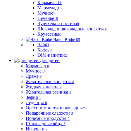
Карамель
11
Мармелад
15
Мучное
7
Печенье
19
Чурчхела и пастила
0
Шоколад и шоколадные конфеты
31
Круассаны
0
Чай - Кофе
85
Чай
63
Кофе
20
DIM-напитки
2
Для детей
Мармелад
0
Мучное
0
Драже
3
Жевательные конфеты
4
Жидкая конфета
2
Жевательная резинка
3
Зефир
1
Леденцы
0
Орехи и монеты шоколадные
1
Подарочные сладости
3
Полезные продукты
0
Шоколадные яйца
5
Игрушки
2