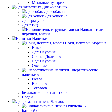
Мыльные пузыри
2
Для животных
Для собак
17
Для кошек
24
Для грызунов
4
Для птиц
3
Наполнители,
игрушки, миски
35
Напитки
Соки, нектары, морсы
2
Вико
0
Дары Кубани
0
Сочная Долина
0
Сады Кубани
0
Овсяша
2
Энергетические
напитки
0
Flesh
0
Red bull
0
Tornado
0
Безалкогольные напитки
3
Вода
0
Для дома и гигиена
Личная гигиена
32
Батарейки
2