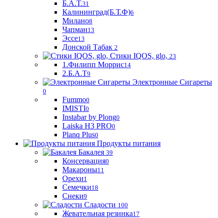
Б.А.Т.
31
Калининград(Б.Т.Ф)
6
Милано
8
Чапман
13
Эссе
13
Донской Табак
2
Стики IQOS, glo,
23
1.Филипп Моррис
14
2.Б.А.Т
9
Электронные Сигареты
0
Fummo
0
IMISTI
0
Instabar by Plong
0
Laiska H3 PRO
0
Planq Plus
0
Продукты питания
Бакалея
39
Консервация
0
Макароны
11
Орехи
1
Семечки
18
Снеки
9
Сладости
100
Жевательная резинка
17