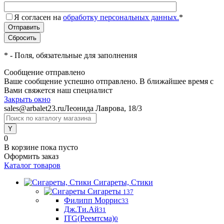
Я согласен на
обработку персональных данных.
*
*
- Поля, обязательные для заполнения
Сообщение отправлено
Ваше сообщение успешно отправлено. В ближайшее время с
Вами свяжется наш специалист
Закрыть окно
sales@arbalet23.ru
Леонида Лаврова, 18/3
0
В корзине
пока пусто
Оформить заказ
Каталог товаров
Сигареты, Стики
Сигареты
137
Филипп Моррис
33
Дж.Ти.Ай
31
ITG(Реемтсма)
0