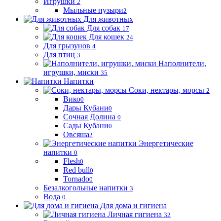
Игрушки
2
Мыльные пузыри
2
Для животных
Для собак
17
Для кошек
24
Для грызунов
4
Для птиц
3
Наполнители,
игрушки, миски
35
Напитки
Соки, нектары, морсы
2
Вико
0
Дары Кубани
0
Сочная Долина
0
Сады Кубани
0
Овсяша
2
Энергетические
напитки
0
Flesh
0
Red bull
0
Tornado
0
Безалкогольные напитки
3
Вода
0
Для дома и гигиена
Личная гигиена
32