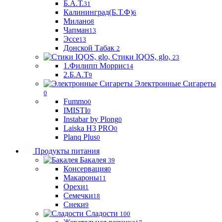
Б.А.Т.
31
Калининград(Б.Т.Ф)
6
Милано
8
Чапман
13
Эссе
13
Донской Табак
2
Стики IQOS, glo,
23
1.Филипп Моррис
14
2.Б.А.Т
9
Электронные Сигареты
0
Fummo
0
IMISTI
0
Instabar by Plong
0
Laiska H3 PRO
0
Planq Plus
0
Продукты питания
Бакалея
39
Консервация
0
Макароны
11
Орехи
1
Семечки
18
Снеки
9
Сладости
100