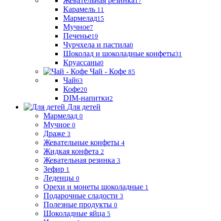
Жевательная резинка
17
Карамель
11
Мармелад
15
Мучное
7
Печенье
19
Чурчхела и пастила
0
Шоколад и шоколадные конфеты
31
Круассаны
0
Чай - Кофе
85
Чай
63
Кофе
20
DIM-напитки
2
Для детей
Мармелад
0
Мучное
0
Драже
3
Жевательные конфеты
4
Жидкая конфета
2
Жевательная резинка
3
Зефир
1
Леденцы
0
Орехи и монеты шоколадные
1
Подарочные сладости
3
Полезные продукты
0
Шоколадные яйца
5