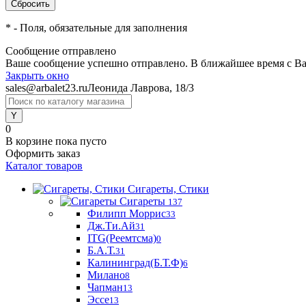
*
- Поля, обязательные для заполнения
Сообщение отправлено
Ваше сообщение успешно отправлено. В ближайшее время с Ва
Закрыть окно
sales@arbalet23.ru
Леонида Лаврова, 18/3
0
В корзине
пока пусто
Оформить заказ
Каталог товаров
Сигареты, Стики
Сигареты
137
Филипп Моррис
33
Дж.Ти.Ай
31
ITG(Реемтсма)
0
Б.А.Т.
31
Калининград(Б.Т.Ф)
6
Милано
8
Чапман
13
Эссе
13