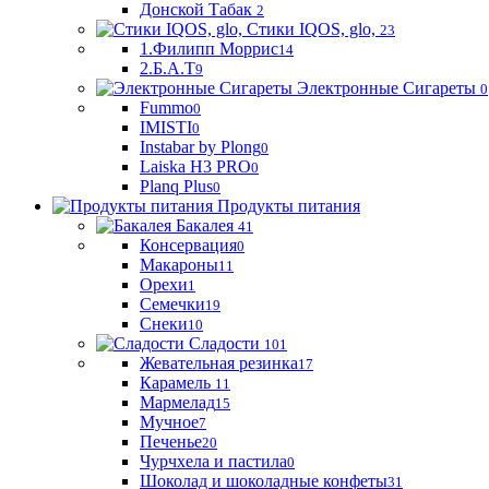
Донской Табак
2
Стики IQOS, glo,
23
1.Филипп Моррис
14
2.Б.А.Т
9
Электронные Сигареты
0
Fummo
0
IMISTI
0
Instabar by Plong
0
Laiska H3 PRO
0
Planq Plus
0
Продукты питания
Бакалея
41
Консервация
0
Макароны
11
Орехи
1
Семечки
19
Снеки
10
Сладости
101
Жевательная резинка
17
Карамель
11
Мармелад
15
Мучное
7
Печенье
20
Чурчхела и пастила
0
Шоколад и шоколадные конфеты
31