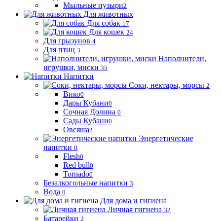
Мыльные пузыри
2
Для животных
Для собак
17
Для кошек
24
Для грызунов
4
Для птиц
3
Наполнители,
игрушки, миски
35
Напитки
Соки, нектары, морсы
2
Вико
0
Дары Кубани
0
Сочная Долина
0
Сады Кубани
0
Овсяша
2
Энергетические
напитки
0
Flesh
0
Red bull
0
Tornado
0
Безалкогольные напитки
3
Вода
0
Для дома и гигиена
Личная гигиена
32
Батарейки
2