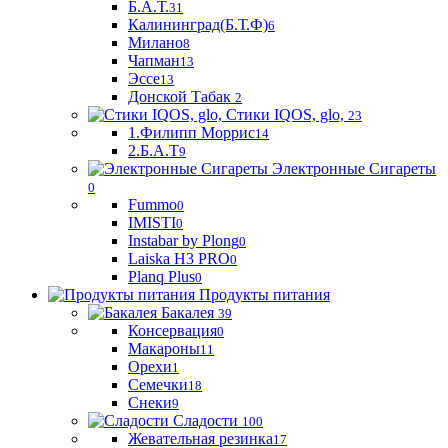
Б.А.Т.
31
Калининград(Б.Т.Ф)
6
Милано
8
Чапман
13
Эссе
13
Донской Табак
2
Стики IQOS, glo,
23
1.Филипп Моррис
14
2.Б.А.Т
9
Электронные Сигареты
0
Fummo
0
IMISTI
0
Instabar by Plong
0
Laiska H3 PRO
0
Planq Plus
0
Продукты питания
Бакалея
39
Консервация
0
Макароны
11
Орехи
1
Семечки
18
Снеки
9
Сладости
100
Жевательная резинка
17