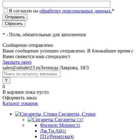
Я согласен на
обработку персональных данных.
*
*
- Поля, обязательные для заполнения
Сообщение отправлено
Ваше сообщение успешно отправлено. В ближайшее время с
Вами свяжется наш специалист
Закрыть окно
sales@arbalet23.ru
Леонида Лаврова, 18/3
0
В корзине
пока пусто
Оформить заказ
Каталог товаров
Сигареты, Стики
Сигареты
137
Филипп Моррис
33
Дж.Ти.Ай
31
ITG(Реемтсма)
0