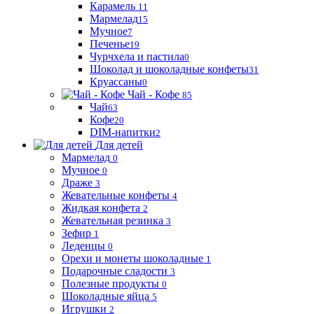
Карамель
11
Мармелад
15
Мучное
7
Печенье
19
Чурчхела и пастила
0
Шоколад и шоколадные конфеты
31
Круассаны
0
Чай - Кофе
85
Чай
63
Кофе
20
DIM-напитки
2
Для детей
Мармелад
0
Мучное
0
Драже
3
Жевательные конфеты
4
Жидкая конфета
2
Жевательная резинка
3
Зефир
1
Леденцы
0
Орехи и монеты шоколадные
1
Подарочные сладости
3
Полезные продукты
0
Шоколадные яйца
5
Игрушки
2