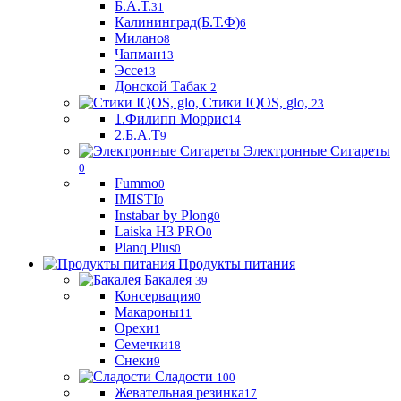
Б.А.Т.
31
Калининград(Б.Т.Ф)
6
Милано
8
Чапман
13
Эссе
13
Донской Табак
2
Стики IQOS, glo,
23
1.Филипп Моррис
14
2.Б.А.Т
9
Электронные Сигареты
0
Fummo
0
IMISTI
0
Instabar by Plong
0
Laiska H3 PRO
0
Planq Plus
0
Продукты питания
Бакалея
39
Консервация
0
Макароны
11
Орехи
1
Семечки
18
Снеки
9
Сладости
100
Жевательная резинка
17