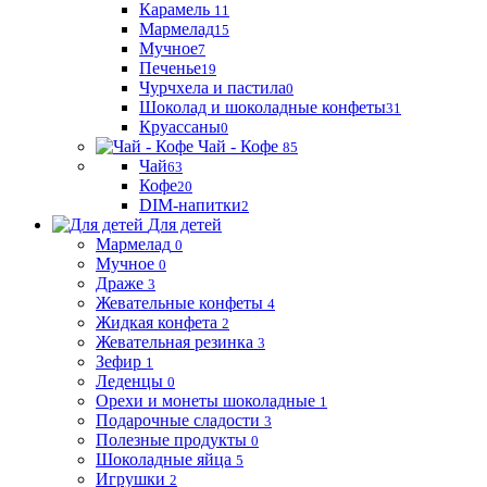
Карамель
11
Мармелад
15
Мучное
7
Печенье
19
Чурчхела и пастила
0
Шоколад и шоколадные конфеты
31
Круассаны
0
Чай - Кофе
85
Чай
63
Кофе
20
DIM-напитки
2
Для детей
Мармелад
0
Мучное
0
Драже
3
Жевательные конфеты
4
Жидкая конфета
2
Жевательная резинка
3
Зефир
1
Леденцы
0
Орехи и монеты шоколадные
1
Подарочные сладости
3
Полезные продукты
0
Шоколадные яйца
5
Игрушки
2