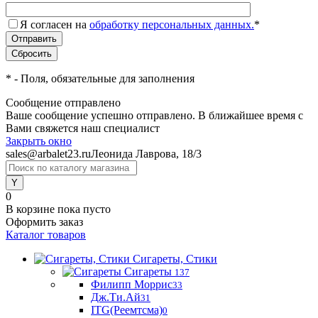
Я согласен на
обработку персональных данных.
*
*
- Поля, обязательные для заполнения
Сообщение отправлено
Ваше сообщение успешно отправлено. В ближайшее время с
Вами свяжется наш специалист
Закрыть окно
sales@arbalet23.ru
Леонида Лаврова, 18/3
0
В корзине
пока пусто
Оформить заказ
Каталог товаров
Сигареты, Стики
Сигареты
137
Филипп Моррис
33
Дж.Ти.Ай
31
ITG(Реемтсма)
0