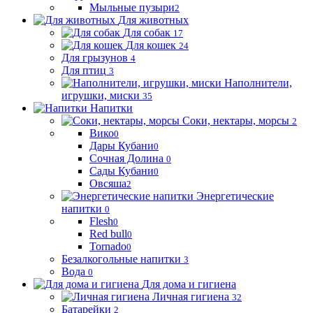
Мыльные пузыри
2
Для животных
Для собак
17
Для кошек
24
Для грызунов
4
Для птиц
3
Наполнители,
игрушки, миски
35
Напитки
Соки, нектары, морсы
2
Вико
0
Дары Кубани
0
Сочная Долина
0
Сады Кубани
0
Овсяша
2
Энергетические
напитки
0
Flesh
0
Red bull
0
Tornado
0
Безалкогольные напитки
3
Вода
0
Для дома и гигиена
Личная гигиена
32
Батарейки
2