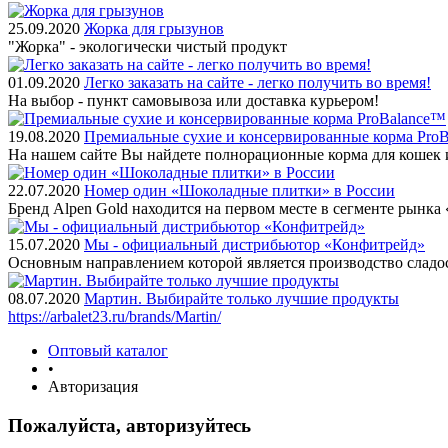
25.09.2020
Жорка для грызунов
"Жорка" - экологически чистый продукт
01.09.2020
Легко заказать на сайте - легко получить во время!
На выбор - пункт самовывоза или доставка курьером!
19.08.2020
Премиальные сухие и консервированные корма Pro
На нашем сайте Вы найдете полнорационные корма для кошек 
22.07.2020
Номер один «Шоколадные плитки» в России
Бренд Alpen Gold находится на первом месте в сегменте рынк
15.07.2020
Мы - официальный дистрибьютор «Конфитрейд»
Основным направлением которой является производство сладо
08.07.2020
Мартин. Выбирайте только лучшие продукты
https://arbalet23.ru/brands/Martin/
Оптовый каталог
•
Авторизация
Пожалуйста, авторизуйтесь