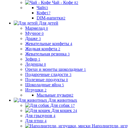
Чай - Кофе
82
Чай
63
Кофе
17
DIM-напитки
2
Для детей
Мармелад
0
Мучное
0
Драже
3
Жевательные конфеты
4
Жидкая конфета
2
Жевательная резинка
3
Зефир
1
Леденцы
0
Орехи и монеты шоколадные
1
Подарочные сладости
3
Полезные продукты
0
Шоколадные яйца
5
Игрушки
2
Мыльные пузыри
2
Для животных
Для собак
17
Для кошек
24
Для грызунов
4
Для птиц
4
Наполнители, игр