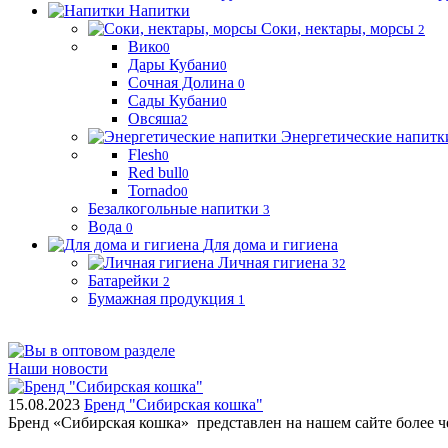
Напитки
Соки, нектары, морсы
2
Вико
0
Дары Кубани
0
Сочная Долина
0
Сады Кубани
0
Овсяша
2
Энергетические напитк
Flesh
0
Red bull
0
Tornado
0
Безалкогольные напитки
3
Вода
0
Для дома и гигиена
Личная гигиена
32
Батарейки
2
Бумажная продукция
1
Наши новости
15.08.2023
Бренд "Сибирская кошка"
Бренд «Сибирская кошка» представлен на нашем сайте более 