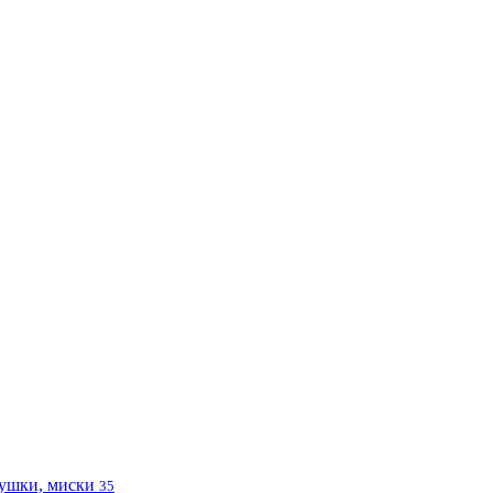
ушки, миски
35