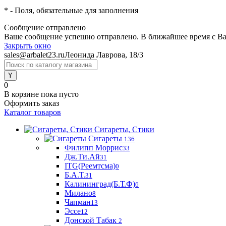
*
- Поля, обязательные для заполнения
Сообщение отправлено
Ваше сообщение успешно отправлено. В ближайшее время с Ва
Закрыть окно
sales@arbalet23.ru
Леонида Лаврова, 18/3
0
В корзине
пока пусто
Оформить заказ
Каталог товаров
Сигареты, Стики
Сигареты
136
Филипп Моррис
33
Дж.Ти.Ай
31
ITG(Реемтсма)
0
Б.А.Т.
31
Калининград(Б.Т.Ф)
6
Милано
8
Чапман
13
Эссе
12
Донской Табак
2