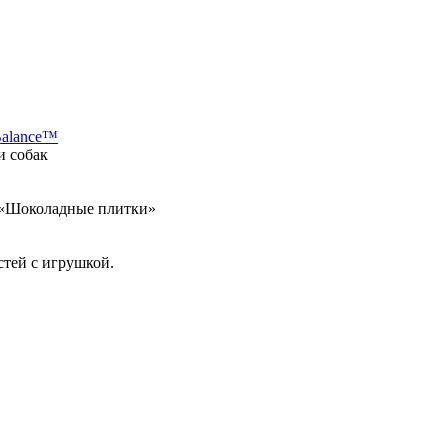
Balance™
и собак
а «Шоколадные плитки»
стей с игрушкой.