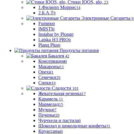
Стики IQOS, glo,
23
1.Филипп Моррис
14
2.Б.А.Т
9
Электронные Сигареты
0
Fummo
0
IMISTI
0
Instabar by Plong
0
Laiska H3 PRO
0
Planq Plus
0
Продукты питания
Бакалея
42
Консервация
0
Макароны
11
Орехи
1
Семечки
20
Снеки
10
Сладости
101
Жевательная резинка
17
Карамель
11
Мармелад
15
Мучное
7
Печенье
20
Чурчхела и пастила
0
Шоколад и шоколадные конфеты
31
Круассаны
0