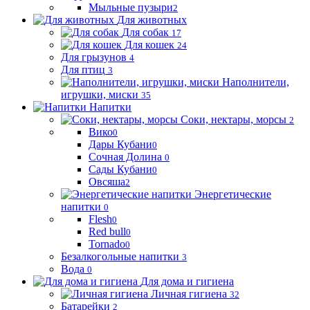
Мыльные пузыри
2
Для животных
Для собак
17
Для кошек
24
Для грызунов
4
Для птиц
3
Наполнители,
игрушки, миски
35
Напитки
Соки, нектары, морсы
2
Вико
0
Дары Кубани
0
Сочная Долина
0
Сады Кубани
0
Овсяша
2
Энергетические
напитки
0
Flesh
0
Red bull
0
Tornado
0
Безалкогольные напитки
3
Вода
0
Для дома и гигиена
Личная гигиена
32
Батарейки
2