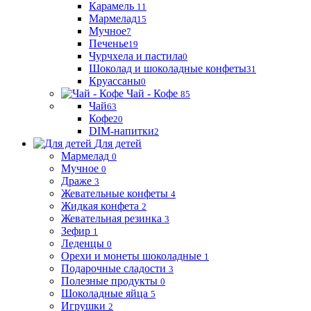
Карамель
11
Мармелад
15
Мучное
7
Печенье
19
Чурчхела и пастила
0
Шоколад и шоколадные конфеты
31
Круассаны
0
Чай - Кофе
85
Чай
63
Кофе
20
DIM-напитки
2
Для детей
Мармелад
0
Мучное
0
Драже
3
Жевательные конфеты
4
Жидкая конфета
2
Жевательная резинка
3
Зефир
1
Леденцы
0
Орехи и монеты шоколадные
1
Подарочные сладости
3
Полезные продукты
0
Шоколадные яйца
5
Игрушки
2