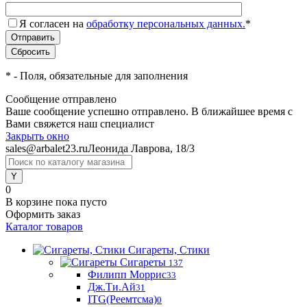
Я согласен на
обработку персональных данных.
*
*
- Поля, обязательные для заполнения
Сообщение отправлено
Ваше сообщение успешно отправлено. В ближайшее время с
Вами свяжется наш специалист
Закрыть окно
sales@arbalet23.ru
Леонида Лаврова, 18/3
0
В корзине
пока пусто
Оформить заказ
Каталог товаров
Сигареты, Стики
Сигареты
137
Филипп Моррис
33
Дж.Ти.Ай
31
ITG(Реемтсма)
0