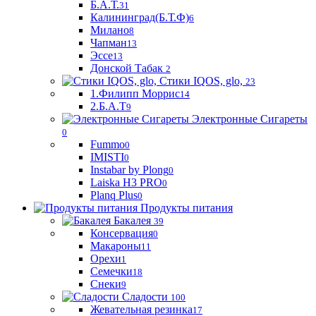
Б.А.Т.
31
Калининград(Б.Т.Ф)
6
Милано
8
Чапман
13
Эссе
13
Донской Табак
2
Стики IQOS, glo,
23
1.Филипп Моррис
14
2.Б.А.Т
9
Электронные Сигареты
0
Fummo
0
IMISTI
0
Instabar by Plong
0
Laiska H3 PRO
0
Planq Plus
0
Продукты питания
Бакалея
39
Консервация
0
Макароны
11
Орехи
1
Семечки
18
Снеки
9
Сладости
100
Жевательная резинка
17