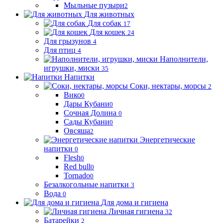
Мыльные пузыри
2
Для животных
Для собак
17
Для кошек
24
Для грызунов
4
Для птиц
4
Наполнители,
игрушки, миски
35
Напитки
Соки, нектары, морсы
2
Вико
0
Дары Кубани
0
Сочная Долина
0
Сады Кубани
0
Овсяша
2
Энергетические
напитки
0
Flesh
0
Red bull
0
Tornado
0
Безалкогольные напитки
3
Вода
0
Для дома и гигиена
Личная гигиена
32
Батарейки
2