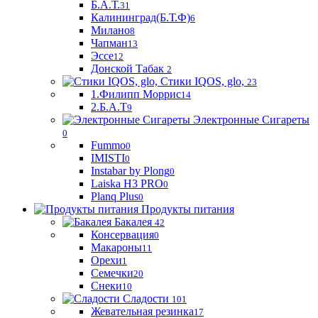
Б.А.Т.
31
Калининград(Б.Т.Ф)
6
Милано
8
Чапман
13
Эссе
12
Донской Табак
2
Стики IQOS, glo,
23
1.Филипп Моррис
14
2.Б.А.Т
9
Электронные Сигареты
0
Fummo
0
IMISTI
0
Instabar by Plong
0
Laiska H3 PRO
0
Planq Plus
0
Продукты питания
Бакалея
42
Консервация
0
Макароны
11
Орехи
1
Семечки
20
Снеки
10
Сладости
101
Жевательная резинка
17