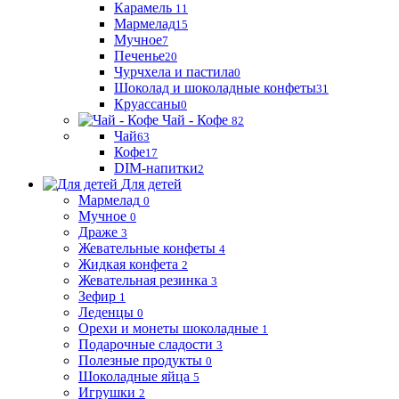
Карамель
11
Мармелад
15
Мучное
7
Печенье
20
Чурчхела и пастила
0
Шоколад и шоколадные конфеты
31
Круассаны
0
Чай - Кофе
82
Чай
63
Кофе
17
DIM-напитки
2
Для детей
Мармелад
0
Мучное
0
Драже
3
Жевательные конфеты
4
Жидкая конфета
2
Жевательная резинка
3
Зефир
1
Леденцы
0
Орехи и монеты шоколадные
1
Подарочные сладости
3
Полезные продукты
0
Шоколадные яйца
5
Игрушки
2