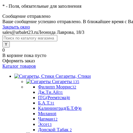
*
- Поля, обязательные для заполнения
Сообщение отправлено
Ваше сообщение успешно отправлено. В ближайшее время с Ва
Закрыть окно
sales@arbalet23.ru
Леонида Лаврова, 18/3
0
В корзине
пока пусто
Оформить заказ
Каталог товаров
Сигареты, Стики
Сигареты
135
Филипп Моррис
32
Дж.Ти.Ай
31
ITG(Реемтсма)
0
Б.А.Т.
31
Калининград(Б.Т.Ф)
6
Милано
8
Чапман
12
Эссе
13
Донской Табак
2