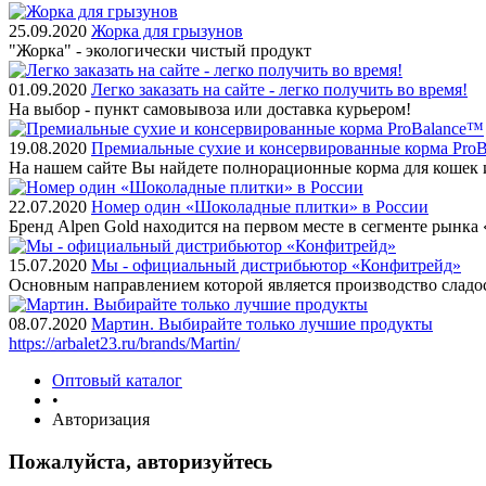
25.09.2020
Жорка для грызунов
"Жорка" - экологически чистый продукт
01.09.2020
Легко заказать на сайте - легко получить во время!
На выбор - пункт самовывоза или доставка курьером!
19.08.2020
Премиальные сухие и консервированные корма Pro
На нашем сайте Вы найдете полнорационные корма для кошек 
22.07.2020
Номер один «Шоколадные плитки» в России
Бренд Alpen Gold находится на первом месте в сегменте рынк
15.07.2020
Мы - официальный дистрибьютор «Конфитрейд»
Основным направлением которой является производство сладо
08.07.2020
Мартин. Выбирайте только лучшие продукты
https://arbalet23.ru/brands/Martin/
Оптовый каталог
•
Авторизация
Пожалуйста, авторизуйтесь