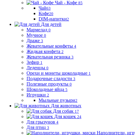
Чай - Кофе
85
Чай
63
Кофе
20
DIM-напитки
2
Для детей
Мармелад
0
Мучное
0
Драже
3
Жевательные конфеты
4
Жидкая конфета
2
Жевательная резинка
3
Зефир
1
Леденцы
0
Орехи и монеты шоколадные
1
Подарочные сладости
3
Полезные продукты
0
Шоколадные яйца
5
Игрушки
2
Мыльные пузыри
2
Для животных
Для собак
17
Для кошек
24
Для грызунов
4
Для птиц
3
Наполнители, игр