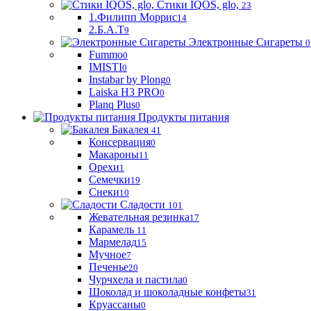
Стики IQOS, glo,
23
1.Филипп Моррис
14
2.Б.А.Т
9
Электронные Сигареты
0
Fummo
0
IMISTI
0
Instabar by Plong
0
Laiska H3 PRO
0
Planq Plus
0
Продукты питания
Бакалея
41
Консервация
0
Макароны
11
Орехи
1
Семечки
19
Снеки
10
Сладости
101
Жевательная резинка
17
Карамель
11
Мармелад
15
Мучное
7
Печенье
20
Чурчхела и пастила
0
Шоколад и шоколадные конфеты
31
Круассаны
0