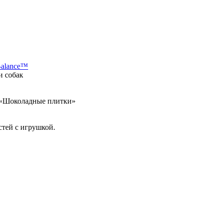
Balance™
и собак
а «Шоколадные плитки»
стей с игрушкой.