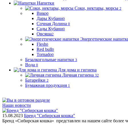
Напитки
Соки, нектары, морсы
2
Вико
0
Дары Кубани
0
Сочная Долина
0
Сады Кубани
0
Овсяша
2
Энергетические напитк
Flesh
0
Red bull
0
Tornado
0
Безалкогольные напитки
3
Вода
0
Для дома и гигиена
Личная гигиена
32
Батарейки
2
Бумажная продукция
1
Наши новости
15.08.2023
Бренд "Сибирская кошка"
Бренд «Сибирская кошка» представлен на нашем сайте более 