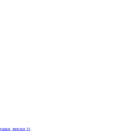
ушки, миски
35