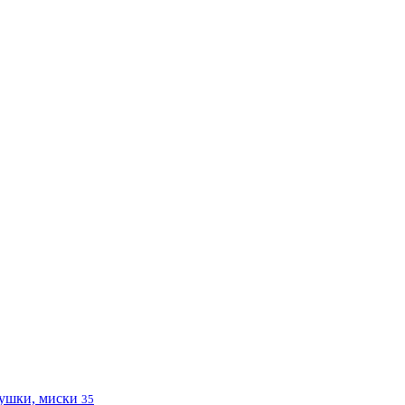
ушки, миски
35