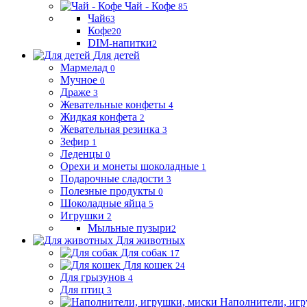
Чай - Кофе
85
Чай
63
Кофе
20
DIM-напитки
2
Для детей
Мармелад
0
Мучное
0
Драже
3
Жевательные конфеты
4
Жидкая конфета
2
Жевательная резинка
3
Зефир
1
Леденцы
0
Орехи и монеты шоколадные
1
Подарочные сладости
3
Полезные продукты
0
Шоколадные яйца
5
Игрушки
2
Мыльные пузыри
2
Для животных
Для собак
17
Для кошек
24
Для грызунов
4
Для птиц
3
Наполнители, игр