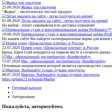
25.09.2020
Жорка для грызунов
"Жорка" - экологически чистый продукт
01.09.2020
Легко заказать на сайте - легко получить во время!
На выбор - пункт самовывоза или доставка курьером!
19.08.2020
Премиальные сухие и консервированные корма Pro
На нашем сайте Вы найдете полнорационные корма для кошек 
22.07.2020
Номер один «Шоколадные плитки» в России
Бренд Alpen Gold находится на первом месте в сегменте рынк
15.07.2020
Мы - официальный дистрибьютор «Конфитрейд»
Основным направлением которой является производство сладо
08.07.2020
Мартин. Выбирайте только лучшие продукты
https://arbalet23.ru/brands/Martin/
Оптовый каталог
•
Авторизация
Пожалуйста, авторизуйтесь