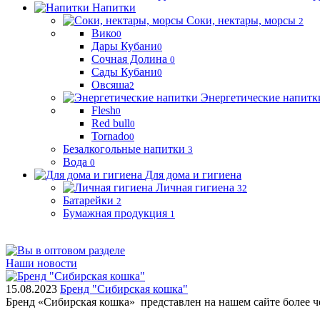
Напитки
Соки, нектары, морсы
2
Вико
0
Дары Кубани
0
Сочная Долина
0
Сады Кубани
0
Овсяша
2
Энергетические напитк
Flesh
0
Red bull
0
Tornado
0
Безалкогольные напитки
3
Вода
0
Для дома и гигиена
Личная гигиена
32
Батарейки
2
Бумажная продукция
1
Наши новости
15.08.2023
Бренд "Сибирская кошка"
Бренд «Сибирская кошка» представлен на нашем сайте более 