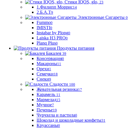
Стики IQOS, glo,
23
1.Филипп Моррис
14
2.Б.А.Т
9
Электронные Сигареты
0
Fummo
0
IMISTI
0
Instabar by Plong
0
Laiska H3 PRO
0
Planq Plus
0
Продукты питания
Бакалея
39
Консервация
0
Макароны
11
Орехи
1
Семечки
18
Снеки
9
Сладости
100
Жевательная резинка
17
Карамель
11
Мармелад
15
Мучное
7
Печенье
19
Чурчхела и пастила
0
Шоколад и шоколадные конфеты
31
Круассаны
0