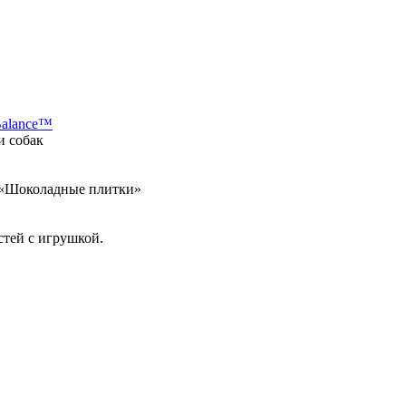
Balance™
и собак
а «Шоколадные плитки»
стей с игрушкой.