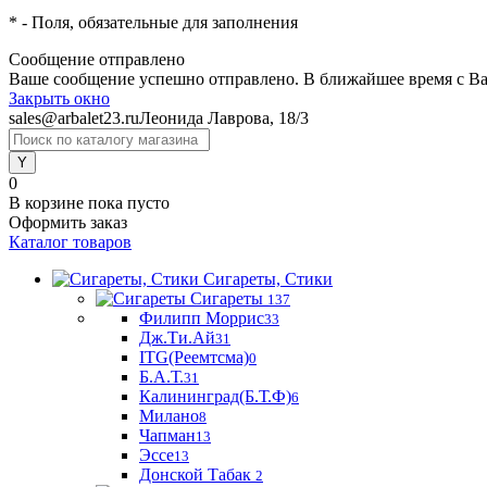
*
- Поля, обязательные для заполнения
Сообщение отправлено
Ваше сообщение успешно отправлено. В ближайшее время с Ва
Закрыть окно
sales@arbalet23.ru
Леонида Лаврова, 18/3
0
В корзине
пока пусто
Оформить заказ
Каталог товаров
Сигареты, Стики
Сигареты
137
Филипп Моррис
33
Дж.Ти.Ай
31
ITG(Реемтсма)
0
Б.А.Т.
31
Калининград(Б.Т.Ф)
6
Милано
8
Чапман
13
Эссе
13
Донской Табак
2