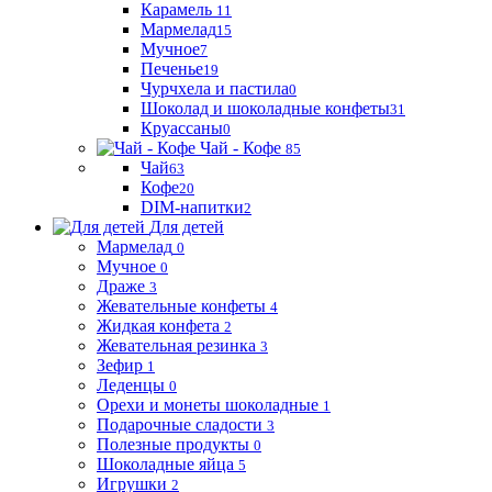
Карамель
11
Мармелад
15
Мучное
7
Печенье
19
Чурчхела и пастила
0
Шоколад и шоколадные конфеты
31
Круассаны
0
Чай - Кофе
85
Чай
63
Кофе
20
DIM-напитки
2
Для детей
Мармелад
0
Мучное
0
Драже
3
Жевательные конфеты
4
Жидкая конфета
2
Жевательная резинка
3
Зефир
1
Леденцы
0
Орехи и монеты шоколадные
1
Подарочные сладости
3
Полезные продукты
0
Шоколадные яйца
5
Игрушки
2