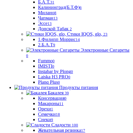
Б.А.Т.
31
Калининград(Б.Т.Ф)
6
Милано
8
Чапман
13
Эссе
13
Донской Табак
2
Стики IQOS, glo,
23
1.Филипп Моррис
14
2.Б.А.Т
9
Электронные Сигареты
0
Fummo
0
IMISTI
0
Instabar by Plong
0
Laiska H3 PRO
0
Planq Plus
0
Продукты питания
Бакалея
39
Консервация
0
Макароны
11
Орехи
1
Семечки
18
Снеки
9
Сладости
100
Жевательная резинка
17