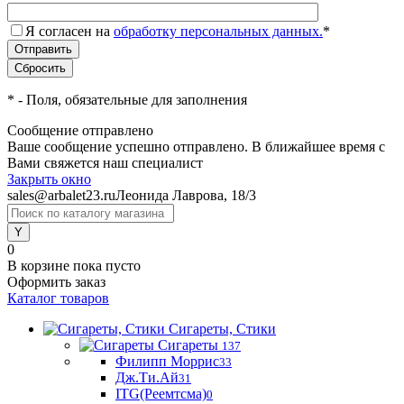
Я согласен на
обработку персональных данных.
*
*
- Поля, обязательные для заполнения
Сообщение отправлено
Ваше сообщение успешно отправлено. В ближайшее время с
Вами свяжется наш специалист
Закрыть окно
sales@arbalet23.ru
Леонида Лаврова, 18/3
0
В корзине
пока пусто
Оформить заказ
Каталог товаров
Сигареты, Стики
Сигареты
137
Филипп Моррис
33
Дж.Ти.Ай
31
ITG(Реемтсма)
0