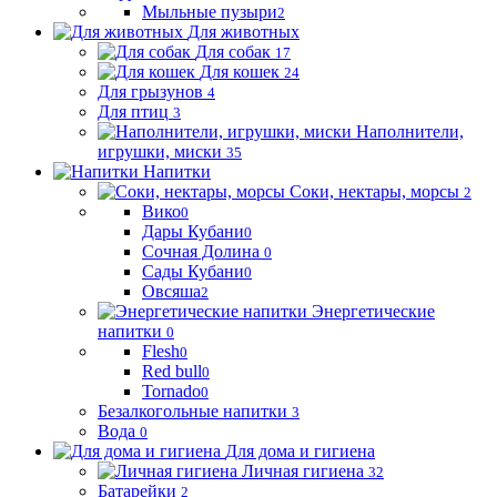
Мыльные пузыри
2
Для животных
Для собак
17
Для кошек
24
Для грызунов
4
Для птиц
3
Наполнители,
игрушки, миски
35
Напитки
Соки, нектары, морсы
2
Вико
0
Дары Кубани
0
Сочная Долина
0
Сады Кубани
0
Овсяша
2
Энергетические
напитки
0
Flesh
0
Red bull
0
Tornado
0
Безалкогольные напитки
3
Вода
0
Для дома и гигиена
Личная гигиена
32
Батарейки
2