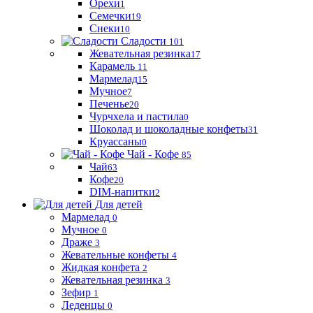
Орехи
1
Семечки
19
Снеки
10
Сладости
101
Жевательная резинка
17
Карамель
11
Мармелад
15
Мучное
7
Печенье
20
Чурчхела и пастила
0
Шоколад и шоколадные конфеты
31
Круассаны
0
Чай - Кофе
85
Чай
63
Кофе
20
DIM-напитки
2
Для детей
Мармелад
0
Мучное
0
Драже
3
Жевательные конфеты
4
Жидкая конфета
2
Жевательная резинка
3
Зефир
1
Леденцы
0