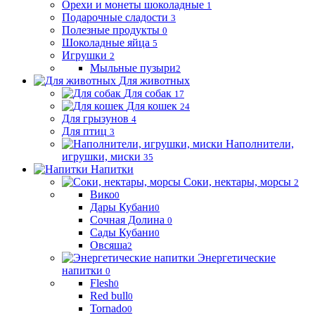
Орехи и монеты шоколадные
1
Подарочные сладости
3
Полезные продукты
0
Шоколадные яйца
5
Игрушки
2
Мыльные пузыри
2
Для животных
Для собак
17
Для кошек
24
Для грызунов
4
Для птиц
3
Наполнители,
игрушки, миски
35
Напитки
Соки, нектары, морсы
2
Вико
0
Дары Кубани
0
Сочная Долина
0
Сады Кубани
0
Овсяша
2
Энергетические
напитки
0
Flesh
0
Red bull
0
Tornado
0