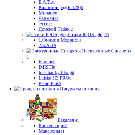
Б.А.Т.
31
Калининград(Б.Т.Ф)
6
Милано
8
Чапман
12
Эссе
13
Донской Табак
2
Стики IQOS, glo,
23
1.Филипп Моррис
14
2.Б.А.Т
9
Электронные Сигареты
0
Fummo
0
IMISTI
0
Instabar by Plong
0
Laiska H3 PRO
0
Planq Plus
0
Продукты питания
Бакалея
41
Консервация
0
Макароны
11