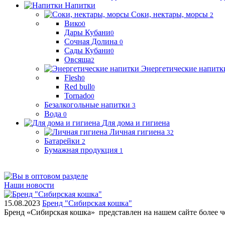
Напитки
Соки, нектары, морсы
2
Вико
0
Дары Кубани
0
Сочная Долина
0
Сады Кубани
0
Овсяша
2
Энергетические напитк
Flesh
0
Red bull
0
Tornado
0
Безалкогольные напитки
3
Вода
0
Для дома и гигиена
Личная гигиена
32
Батарейки
2
Бумажная продукция
1
Наши новости
15.08.2023
Бренд "Сибирская кошка"
Бренд «Сибирская кошка» представлен на нашем сайте более 