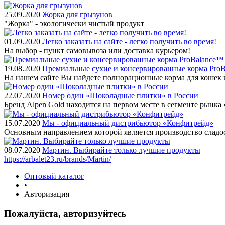
25.09.2020
Жорка для грызунов
"Жорка" - экологически чистый продукт
01.09.2020
Легко заказать на сайте - легко получить во время!
На выбор - пункт самовывоза или доставка курьером!
19.08.2020
Премиальные сухие и консервированные корма Pro
На нашем сайте Вы найдете полнорационные корма для кошек 
22.07.2020
Номер один «Шоколадные плитки» в России
Бренд Alpen Gold находится на первом месте в сегменте рынк
15.07.2020
Мы - официальный дистрибьютор «Конфитрейд»
Основным направлением которой является производство сладо
08.07.2020
Мартин. Выбирайте только лучшие продукты
https://arbalet23.ru/brands/Martin/
Оптовый каталог
•
Авторизация
Пожалуйста, авторизуйтесь