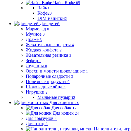
Чай - Кофе
85
Чай
63
Кофе
20
DIM-напитки
2
Для детей
Мармелад
0
Мучное
0
Драже
3
Жевательные конфеты
4
Жидкая конфета
2
Жевательная резинка
3
Зефир
1
Леденцы
0
Орехи и монеты шоколадные
1
Подарочные сладости
3
Полезные продукты
0
Шоколадные яйца
5
Игрушки
2
Мыльные пузыри
2
Для животных
Для собак
17
Для кошек
24
Для грызунов
4
Для птиц
3
Наполнители, игр