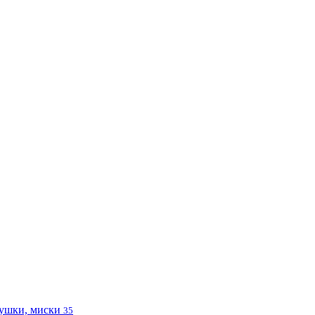
ушки, миски
35