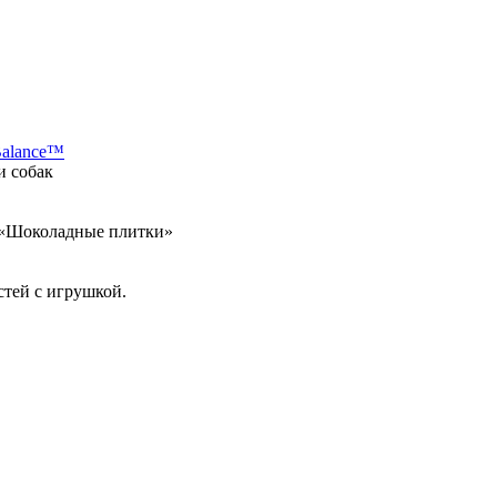
Balance™
и собак
а «Шоколадные плитки»
стей с игрушкой.