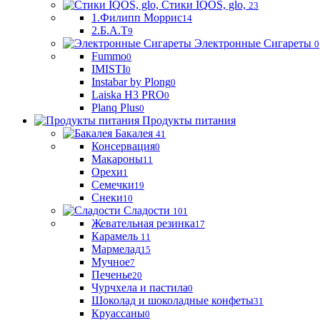
Стики IQOS, glo,
23
1.Филипп Моррис
14
2.Б.А.Т
9
Электронные Сигареты
0
Fummo
0
IMISTI
0
Instabar by Plong
0
Laiska H3 PRO
0
Planq Plus
0
Продукты питания
Бакалея
41
Консервация
0
Макароны
11
Орехи
1
Семечки
19
Снеки
10
Сладости
101
Жевательная резинка
17
Карамель
11
Мармелад
15
Мучное
7
Печенье
20
Чурчхела и пастила
0
Шоколад и шоколадные конфеты
31
Круассаны
0