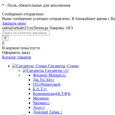
*
- Поля, обязательные для заполнения
Сообщение отправлено
Ваше сообщение успешно отправлено. В ближайшее время с Ва
Закрыть окно
sales@arbalet23.ru
Леонида Лаврова, 18/3
0
В корзине
пока пусто
Оформить заказ
Каталог товаров
Сигареты, Стики
Сигареты
135
Филипп Моррис
32
Дж.Ти.Ай
31
ITG(Реемтсма)
0
Б.А.Т.
31
Калининград(Б.Т.Ф)
6
Милано
8
Чапман
12
Эссе
13
Донской Табак
2