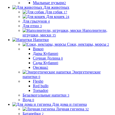
Мыльные пузыри
2
Для животных
Для собак
17
Для кошек
24
Для грызунов
4
Для птиц
3
Наполнители,
игрушки, миски
35
Напитки
Соки, нектары, морсы
2
Вико
0
Дары Кубани
0
Сочная Долина
0
Сады Кубани
0
Овсяша
2
Энергетические
напитки
0
Flesh
0
Red bull
0
Tornado
0
Безалкогольные напитки
3
Вода
0
Для дома и гигиена
Личная гигиена
32
Батарейки
2