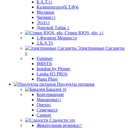
Б.А.Т.
31
Калининград(Б.Т.Ф)
6
Милано
8
Чапман
13
Эссе
13
Донской Табак
2
Стики IQOS, glo,
23
1.Филипп Моррис
14
2.Б.А.Т
9
Электронные Сигареты
0
Fummo
0
IMISTI
0
Instabar by Plong
0
Laiska H3 PRO
0
Planq Plus
0
Продукты питания
Бакалея
39
Консервация
0
Макароны
11
Орехи
1
Семечки
18
Снеки
9
Сладости
100
Жевательная резинка
17