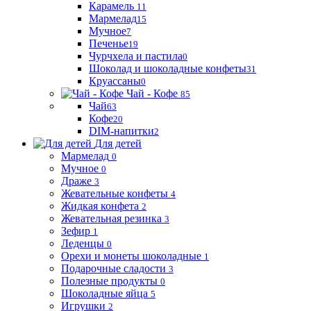
Карамель
11
Мармелад
15
Мучное
7
Печенье
19
Чурчхела и пастила
0
Шоколад и шоколадные конфеты
31
Круассаны
0
Чай - Кофе
85
Чай
63
Кофе
20
DIM-напитки
2
Для детей
Мармелад
0
Мучное
0
Драже
3
Жевательные конфеты
4
Жидкая конфета
2
Жевательная резинка
3
Зефир
1
Леденцы
0
Орехи и монеты шоколадные
1
Подарочные сладости
3
Полезные продукты
0
Шоколадные яйца
5
Игрушки
2