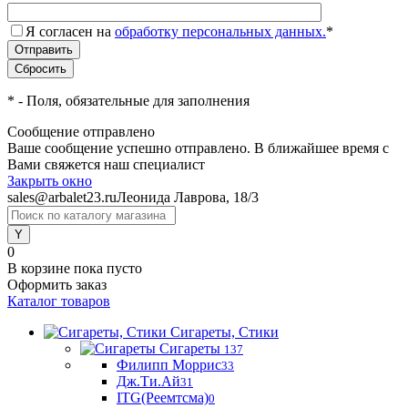
Я согласен на
обработку персональных данных.
*
*
- Поля, обязательные для заполнения
Сообщение отправлено
Ваше сообщение успешно отправлено. В ближайшее время с
Вами свяжется наш специалист
Закрыть окно
sales@arbalet23.ru
Леонида Лаврова, 18/3
0
В корзине
пока пусто
Оформить заказ
Каталог товаров
Сигареты, Стики
Сигареты
137
Филипп Моррис
33
Дж.Ти.Ай
31
ITG(Реемтсма)
0