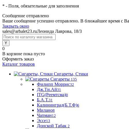
*
- Поля, обязательные для заполнения
Сообщение отправлено
Ваше сообщение успешно отправлено. В ближайшее время с Ва
Закрыть окно
sales@arbalet23.ru
Леонида Лаврова, 18/3
0
В корзине
пока пусто
Оформить заказ
Каталог товаров
Сигареты, Стики
Сигареты
135
Филипп Моррис
32
Дж.Ти.Ай
31
ITG(Реемтсма)
0
Б.А.Т.
31
Калининград(Б.Т.Ф)
6
Милано
8
Чапман
12
Эссе
13
Донской Табак
2