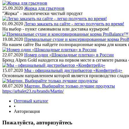
25.09.2020
Жорка для грызунов
"Жорка" - экологически чистый продукт
01.09.2020
Легко заказать на сайте - легко получить во время!
На выбор - пункт самовывоза или доставка курьером!
19.08.2020
Премиальные сухие и консервированные корма Pro
На нашем сайте Вы найдете полнорационные корма для кошек 
22.07.2020
Номер один «Шоколадные плитки» в России
Бренд Alpen Gold находится на первом месте в сегменте рынк
15.07.2020
Мы - официальный дистрибьютор «Конфитрейд»
Основным направлением которой является производство сладо
08.07.2020
Мартин. Выбирайте только лучшие продукты
https://arbalet23.ru/brands/Martin/
Оптовый каталог
•
Авторизация
Пожалуйста, авторизуйтесь