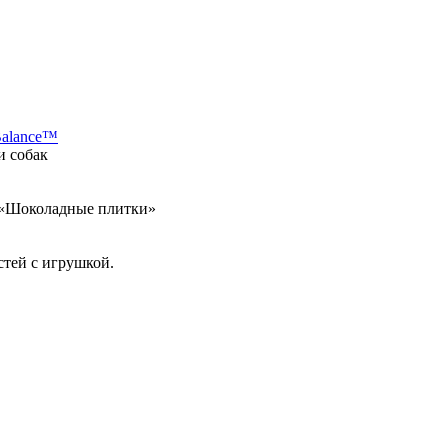
Balance™
и собак
а «Шоколадные плитки»
стей с игрушкой.