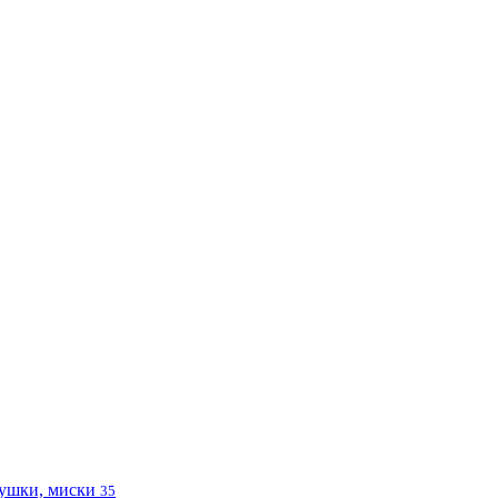
ушки, миски
35