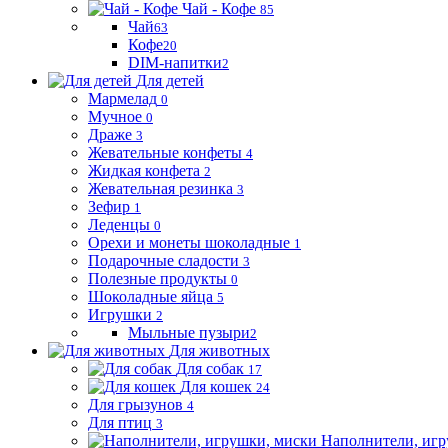
Чай - Кофе
85
Чай
63
Кофе
20
DIM-напитки
2
Для детей
Мармелад
0
Мучное
0
Драже
3
Жевательные конфеты
4
Жидкая конфета
2
Жевательная резинка
3
Зефир
1
Леденцы
0
Орехи и монеты шоколадные
1
Подарочные сладости
3
Полезные продукты
0
Шоколадные яйца
5
Игрушки
2
Мыльные пузыри
2
Для животных
Для собак
17
Для кошек
24
Для грызунов
4
Для птиц
3
Наполнители, игр