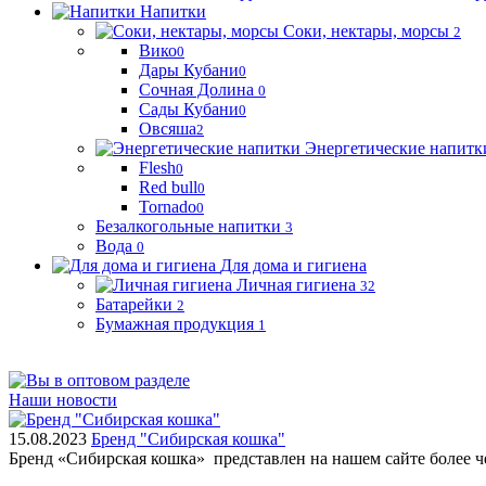
Напитки
Соки, нектары, морсы
2
Вико
0
Дары Кубани
0
Сочная Долина
0
Сады Кубани
0
Овсяша
2
Энергетические напитк
Flesh
0
Red bull
0
Tornado
0
Безалкогольные напитки
3
Вода
0
Для дома и гигиена
Личная гигиена
32
Батарейки
2
Бумажная продукция
1
Наши новости
15.08.2023
Бренд "Сибирская кошка"
Бренд «Сибирская кошка» представлен на нашем сайте более 