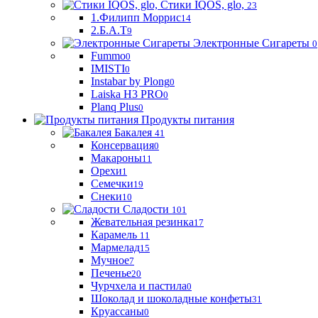
Стики IQOS, glo,
23
1.Филипп Моррис
14
2.Б.А.Т
9
Электронные Сигареты
0
Fummo
0
IMISTI
0
Instabar by Plong
0
Laiska H3 PRO
0
Planq Plus
0
Продукты питания
Бакалея
41
Консервация
0
Макароны
11
Орехи
1
Семечки
19
Снеки
10
Сладости
101
Жевательная резинка
17
Карамель
11
Мармелад
15
Мучное
7
Печенье
20
Чурчхела и пастила
0
Шоколад и шоколадные конфеты
31
Круассаны
0