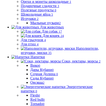
Орехи и монеты шоколадные
1
Подарочные сладости
3
Полезные продукты
0
Шоколадные яйца
5
Игрушки
2
Мыльные пузыри
2
Для животных
Для собак
17
Для кошек
24
Для грызунов
4
Для птиц
4
Наполнители,
игрушки, миски
35
Напитки
Соки, нектары, морсы
2
Вико
0
Дары Кубани
0
Сочная Долина
0
Сады Кубани
0
Овсяша
2
Энергетические
напитки
0
Flesh
0
Red bull
0
Tornado
0