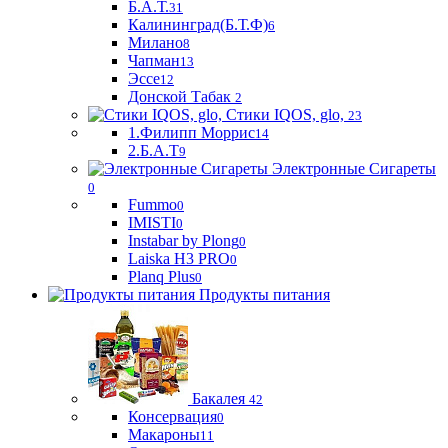
Б.А.Т.
31
Калининград(Б.Т.Ф)
6
Милано
8
Чапман
13
Эссе
12
Донской Табак
2
Стики IQOS, glo,
23
1.Филипп Моррис
14
2.Б.А.Т
9
Электронные Сигареты
0
Fummo
0
IMISTI
0
Instabar by Plong
0
Laiska H3 PRO
0
Planq Plus
0
Продукты питания
Бакалея
42
Консервация
0
Макароны
11