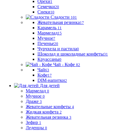
Орехи
1
Семечки
20
Снеки
10
Сладости
101
Жевательная резинка
17
Карамель
11
Мармелад
15
Мучное
7
Печенье
20
Чурчхела и пастила
0
Шоколад и шоколадные конфеты
31
Круассаны
0
Чай - Кофе
82
Чай
63
Кофе
17
DIM-напитки
2
Для детей
Мармелад
0
Мучное
0
Драже
3
Жевательные конфеты
4
Жидкая конфета
2
Жевательная резинка
3
Зефир
1
Леденцы
0