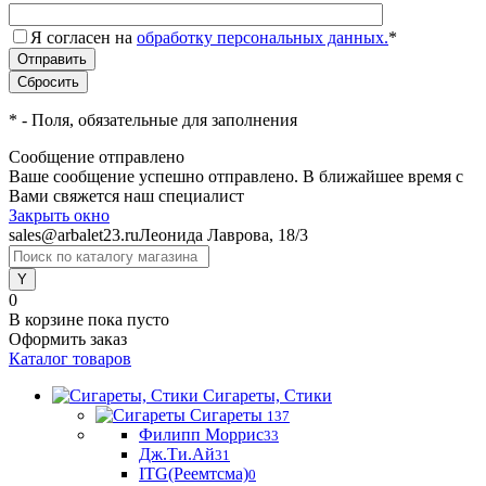
Я согласен на
обработку персональных данных.
*
*
- Поля, обязательные для заполнения
Сообщение отправлено
Ваше сообщение успешно отправлено. В ближайшее время с
Вами свяжется наш специалист
Закрыть окно
sales@arbalet23.ru
Леонида Лаврова, 18/3
0
В корзине
пока пусто
Оформить заказ
Каталог товаров
Сигареты, Стики
Сигареты
137
Филипп Моррис
33
Дж.Ти.Ай
31
ITG(Реемтсма)
0