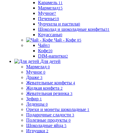
Карамель
11
Мармелад
15
Мучное
7
Печенье
19
Чурчхела и пастила
0
Шоколад и шоколадные конфеты
31
Круассаны
0
Чай - Кофе
85
Чай
63
Кофе
20
DIM-напитки
2
Для детей
Мармелад
0
Мучное
0
Драже
3
Жевательные конфеты
4
Жидкая конфета
2
Жевательная резинка
3
Зефир
1
Леденцы
0
Орехи и монеты шоколадные
1
Подарочные сладости
3
Полезные продукты
0
Шоколадные яйца
5
Игрушки
2