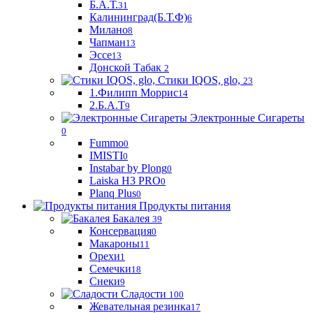
Б.А.Т.
31
Калининград(Б.Т.Ф)
6
Милано
8
Чапман
13
Эссе
13
Донской Табак
2
Стики IQOS, glo,
23
1.Филипп Моррис
14
2.Б.А.Т
9
Электронные Сигареты
0
Fummo
0
IMISTI
0
Instabar by Plong
0
Laiska H3 PRO
0
Planq Plus
0
Продукты питания
Бакалея
39
Консервация
0
Макароны
11
Орехи
1
Семечки
18
Снеки
9
Сладости
100
Жевательная резинка
17