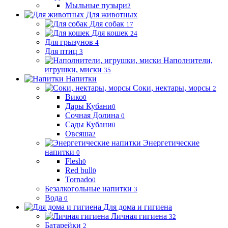
Мыльные пузыри
2
Для животных
Для собак
17
Для кошек
24
Для грызунов
4
Для птиц
3
Наполнители,
игрушки, миски
35
Напитки
Соки, нектары, морсы
2
Вико
0
Дары Кубани
0
Сочная Долина
0
Сады Кубани
0
Овсяша
2
Энергетические
напитки
0
Flesh
0
Red bull
0
Tornado
0
Безалкогольные напитки
3
Вода
0
Для дома и гигиена
Личная гигиена
32
Батарейки
2