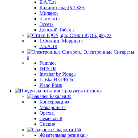
Б.А.Т.
31
Калининград(Б.Т.Ф)
6
Милано
8
Чапман
13
Эссе
13
Донской Табак
2
Стики IQOS, glo,
23
1.Филипп Моррис
14
2.Б.А.Т
9
Электронные Сигареты
0
Fummo
0
IMISTI
0
Instabar by Plong
0
Laiska H3 PRO
0
Planq Plus
0
Продукты питания
Бакалея
39
Консервация
0
Макароны
11
Орехи
1
Семечки
18
Снеки
9
Сладости
100
Жевательная резинка
17