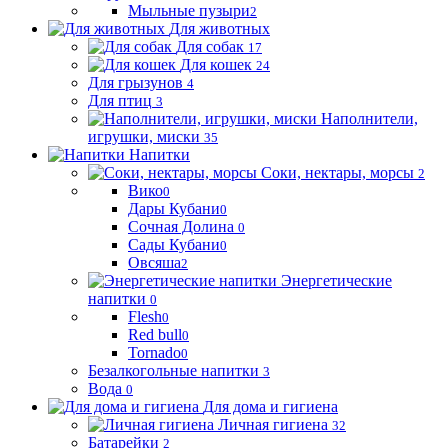
Мыльные пузыри
2
Для животных
Для собак
17
Для кошек
24
Для грызунов
4
Для птиц
3
Наполнители,
игрушки, миски
35
Напитки
Соки, нектары, морсы
2
Вико
0
Дары Кубани
0
Сочная Долина
0
Сады Кубани
0
Овсяша
2
Энергетические
напитки
0
Flesh
0
Red bull
0
Tornado
0
Безалкогольные напитки
3
Вода
0
Для дома и гигиена
Личная гигиена
32
Батарейки
2