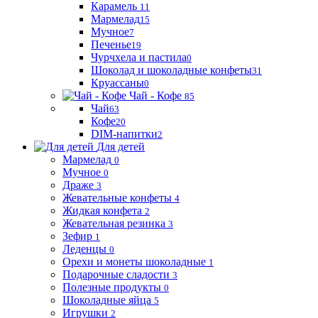
Карамель
11
Мармелад
15
Мучное
7
Печенье
19
Чурчхела и пастила
0
Шоколад и шоколадные конфеты
31
Круассаны
0
Чай - Кофе
85
Чай
63
Кофе
20
DIM-напитки
2
Для детей
Мармелад
0
Мучное
0
Драже
3
Жевательные конфеты
4
Жидкая конфета
2
Жевательная резинка
3
Зефир
1
Леденцы
0
Орехи и монеты шоколадные
1
Подарочные сладости
3
Полезные продукты
0
Шоколадные яйца
5
Игрушки
2