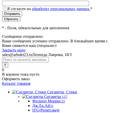
Я согласен на
обработку персональных данных.
*
*
- Поля, обязательные для заполнения
Сообщение отправлено
Ваше сообщение успешно отправлено. В ближайшее время с
Вами свяжется наш специалист
Закрыть окно
sales@arbalet23.ru
Леонида Лаврова, 18/3
0
В корзине
пока пусто
Оформить заказ
Каталог товаров
Сигареты, Стики
Сигареты
137
Филипп Моррис
33
Дж.Ти.Ай
31
ITG(Реемтсма)
0