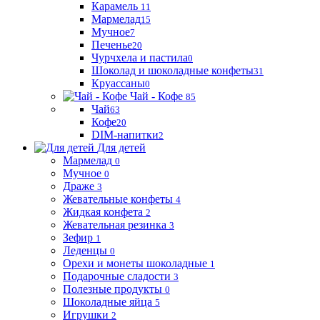
Карамель
11
Мармелад
15
Мучное
7
Печенье
20
Чурчхела и пастила
0
Шоколад и шоколадные конфеты
31
Круассаны
0
Чай - Кофе
85
Чай
63
Кофе
20
DIM-напитки
2
Для детей
Мармелад
0
Мучное
0
Драже
3
Жевательные конфеты
4
Жидкая конфета
2
Жевательная резинка
3
Зефир
1
Леденцы
0
Орехи и монеты шоколадные
1
Подарочные сладости
3
Полезные продукты
0
Шоколадные яйца
5
Игрушки
2