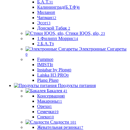
Б.А.Т.
31
Калининград(Б.Т.Ф)
6
Милано
8
Чапман
12
Эссе
13
Донской Табак
2
Стики IQOS, glo,
23
1.Филипп Моррис
14
2.Б.А.Т
9
Электронные Сигареты
0
Fummo
0
IMISTI
0
Instabar by Plong
0
Laiska H3 PRO
0
Planq Plus
0
Продукты питания
Бакалея
41
Консервация
0
Макароны
11
Орехи
1
Семечки
19
Снеки
10
Сладости
101
Жевательная резинка
17