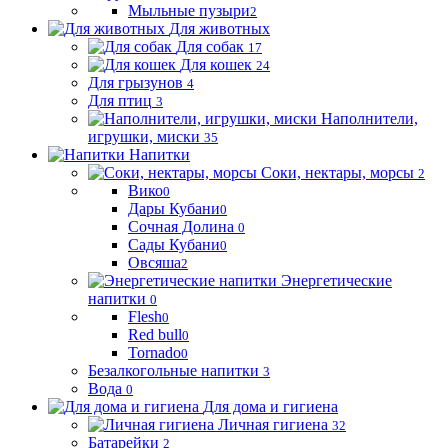
Мыльные пузыри
2
Для животных
Для собак
17
Для кошек
24
Для грызунов
4
Для птиц
3
Наполнители,
игрушки, миски
35
Напитки
Соки, нектары, морсы
2
Вико
0
Дары Кубани
0
Сочная Долина
0
Сады Кубани
0
Овсяша
2
Энергетические
напитки
0
Flesh
0
Red bull
0
Tornado
0
Безалкогольные напитки
3
Вода
0
Для дома и гигиена
Личная гигиена
32
Батарейки
2